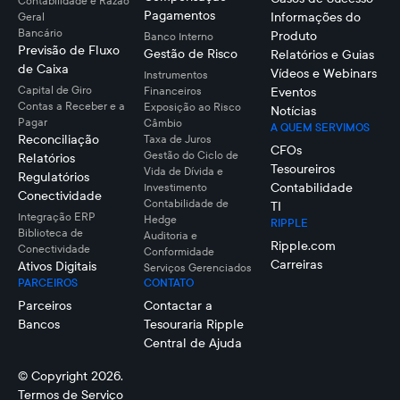
Contabilidade e Razão
Pagamentos
Informações do
Geral
Bancário
Produto
Banco Interno
Previsão de Fluxo
Gestão de Risco
Relatórios e Guias
de Caixa
Vídeos e Webinars
Instrumentos
Capital de Giro
Financeiros
Eventos
Contas a Receber e a
Exposição ao Risco
Notícias
Pagar
Câmbio
A QUEM SERVIMOS
Reconciliação
Taxa de Juros
CFOs
Gestão do Ciclo de
Relatórios
Tesoureiros
Vida de Dívida e
Regulatórios
Contabilidade
Investimento
Conectividade
Contabilidade de
TI
Integração ERP
Hedge
RIPPLE
Biblioteca de
Auditoria e
Ripple.com
Conectividade
Conformidade
Carreiras
Ativos Digitais
Serviços Gerenciados
PARCEIROS
CONTATO
Parceiros
Contactar a
Bancos
Tesouraria Ripple
Central de Ajuda
© Copyright 2026.
Termos de Serviço