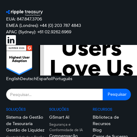
EUA: 847.847.3706
EMEA (Londres): +44 (0) 203 787 4843
APAC (Sydney): +61 02.9262.6969
English
Deutsch
Español
Português
SOLUÇÕES
SOLUÇÕES
RECURSOS
Sistema de Gestão
GSmart AI
Biblioteca de
de Tesouraria
Recursos
Segurança e
Gestão de Liquidez
Blog
Conformidade de IA
Compensação
Casos de Sucesso