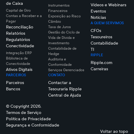
de Caixa
Vídeos e Webinars
Instrumentos
Capital de Giro
Financeiros
Eventos
Contas a Receber e a
Exposição ao Risco
Notícias
Pagar
Câmbio
A QUEM SERVIMOS
Reconciliação
Taxa de Juros
CFOs
Gestão do Ciclo de
Relatórios
Tesoureiros
Vida de Dívida e
Regulatórios
Contabilidade
Investimento
Conectividade
Contabilidade de
TI
Integração ERP
Hedge
RIPPLE
Biblioteca de
Auditoria e
Ripple.com
Conectividade
Conformidade
Carreiras
Ativos Digitais
Serviços Gerenciados
PARCEIROS
CONTATO
Parceiros
Contactar a
Bancos
Tesouraria Ripple
Central de Ajuda
© Copyright 2026.
Termos de Serviço
Política de Privacidade
Segurança e Conformidade
Voltar ao topo