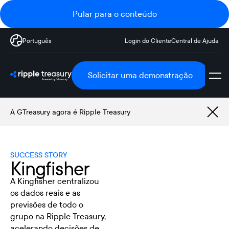
Pular para o conteúdo
Português
Login do Cliente
Central de Ajuda
Solicitar uma demonstração
A GTreasury agora é Ripple Treasury
SUCCESS STORY
Kingfisher
A Kingfisher centralizou
os dados reais e as
previsões de todo o
grupo na Ripple Treasury,
acelerando decisões de