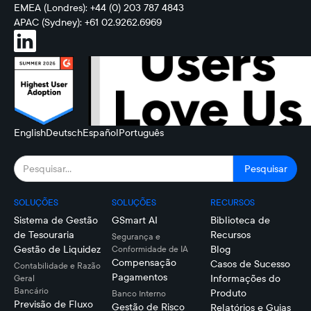
EMEA (Londres): +44 (0) 203 787 4843
APAC (Sydney): +61 02.9262.6969
English
Deutsch
Español
Português
SOLUÇÕES
SOLUÇÕES
RECURSOS
Sistema de Gestão
GSmart AI
Biblioteca de
de Tesouraria
Recursos
Segurança e
Gestão de Liquidez
Blog
Conformidade de IA
Compensação
Casos de Sucesso
Contabilidade e Razão
Pagamentos
Informações do
Geral
Bancário
Produto
Banco Interno
Previsão de Fluxo
Gestão de Risco
Relatórios e Guias