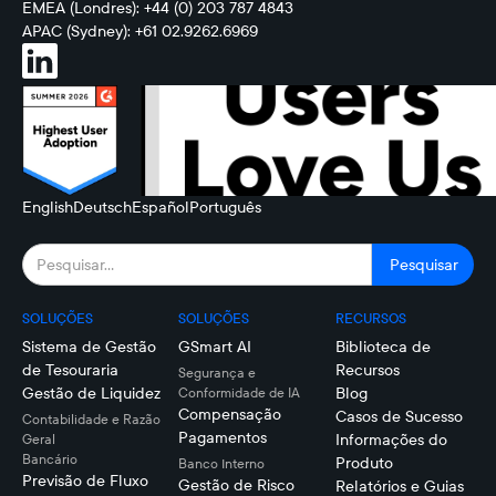
EMEA (Londres): +44 (0) 203 787 4843
APAC (Sydney): +61 02.9262.6969
English
Deutsch
Español
Português
SOLUÇÕES
SOLUÇÕES
RECURSOS
Sistema de Gestão
GSmart AI
Biblioteca de
de Tesouraria
Recursos
Segurança e
Gestão de Liquidez
Blog
Conformidade de IA
Compensação
Casos de Sucesso
Contabilidade e Razão
Pagamentos
Informações do
Geral
Bancário
Produto
Banco Interno
Previsão de Fluxo
Gestão de Risco
Relatórios e Guias