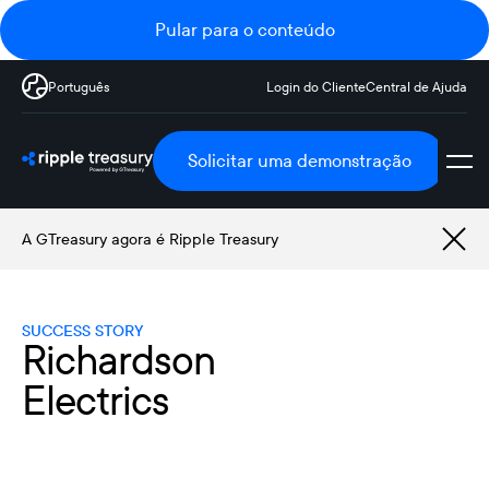
Pular para o conteúdo
Português
Login do Cliente
Central de Ajuda
Solicitar uma demonstração
A GTreasury agora é Ripple Treasury
SUCCESS STORY
Richardson
Electrics