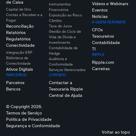
de Caixa
Vídeos e Webinars
Instrumentos
Capital de Giro
Financeiros
Eventos
Contas a Receber e a
Exposição ao Risco
Notícias
Pagar
Câmbio
A QUEM SERVIMOS
Reconciliação
Taxa de Juros
CFOs
Gestão do Ciclo de
Relatórios
Tesoureiros
Vida de Dívida e
Regulatórios
Contabilidade
Investimento
Conectividade
Contabilidade de
TI
Integração ERP
Hedge
RIPPLE
Biblioteca de
Auditoria e
Ripple.com
Conectividade
Conformidade
Carreiras
Ativos Digitais
Serviços Gerenciados
PARCEIROS
CONTATO
Parceiros
Contactar a
Bancos
Tesouraria Ripple
Central de Ajuda
© Copyright 2026.
Termos de Serviço
Política de Privacidade
Segurança e Conformidade
Voltar ao topo