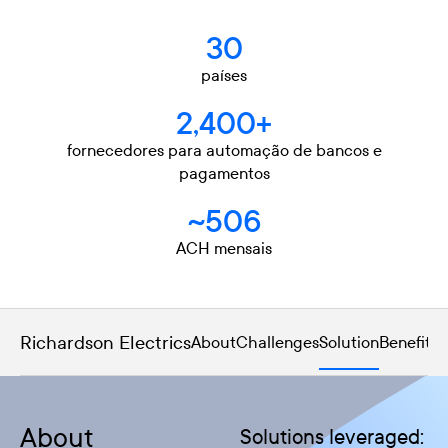
30
países
2,400+
fornecedores para automação de bancos e
pagamentos
~506
ACH mensais
Richardson Electrics
About
Challenges
Solution
Benefits
C
About
Solutions leveraged: