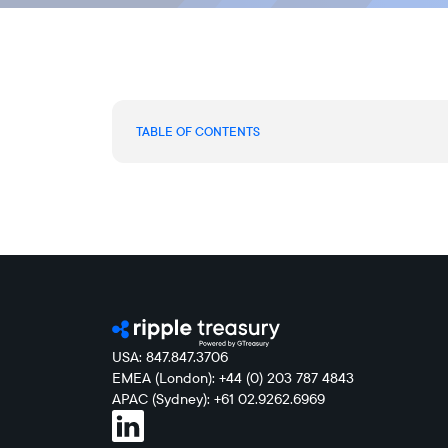
TABLE OF CONTENTS
USA: 847.847.3706
EMEA (London): +44 (0) 203 787 4843
APAC (Sydney): +61 02.9262.6969