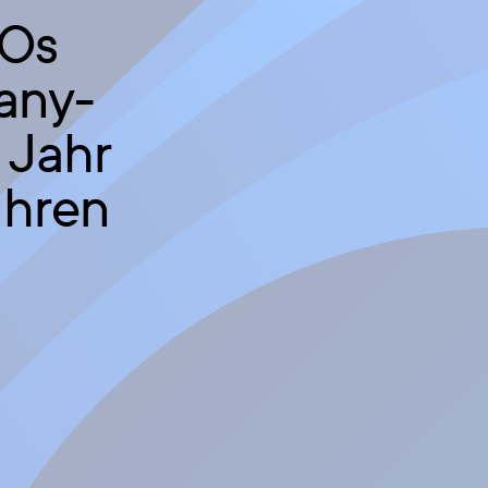
Os
any-
 Jahr
ühren