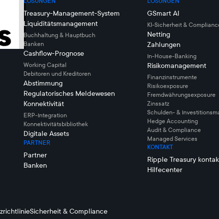
LÖSUNGEN
LÖSUNGEN
Treasury-Management-System
GSmart AI
Liquiditätsmanagement
KI-Sicherheit & Complianc
Netting
Buchhaltung & Hauptbuch
Banken
Zahlungen
Cashflow-Prognose
In-House-Banking
Working Capital
Risikomanagement
Debitoren und Kreditoren
Finanzinstrumente
Abstimmung
Risikoexposure
Regulatorisches Meldewesen
Fremdwährungsexposure
Konnektivität
Zinssatz
Schulden- & Investitions
ERP-Integration
Hedge Accounting
Konnektivitätsbibliothek
Audit & Compliance
Digitale Assets
Managed Services
PARTNER
KONTAKT
Partner
Ripple Treasury kontak
Banken
Hilfecenter
richtlinie
Sicherheit & Compliance