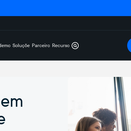
demos
Soluções
Parceiros
Recursos
 em
e