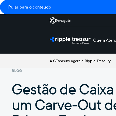
Pular para o conteúdo
Português
Quem Aten
A GTreasury agora é Ripple Treasury
BLOG
Gestão de Caixa
um Carve-Out d