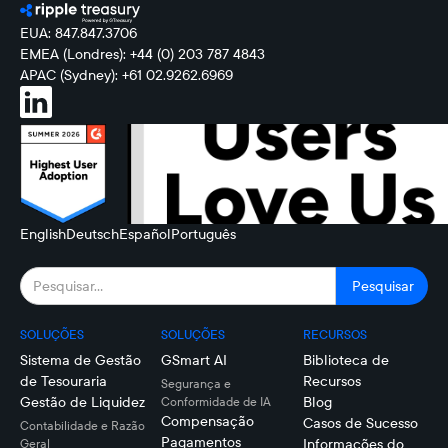
EUA: 847.847.3706
EMEA (Londres): +44 (0) 203 787 4843
APAC (Sydney): +61 02.9262.6969
English
Deutsch
Español
Português
SOLUÇÕES
SOLUÇÕES
RECURSOS
Sistema de Gestão
GSmart AI
Biblioteca de
de Tesouraria
Recursos
Segurança e
Gestão de Liquidez
Blog
Conformidade de IA
Compensação
Casos de Sucesso
Contabilidade e Razão
Pagamentos
Informações do
Geral