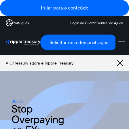
Pular para o conteúdo
Português
Login do Cliente
Central de Ajuda
Solicitar uma demonstração
A GTreasury agora é Ripple Treasury
BLOG
Stop
Overpaying