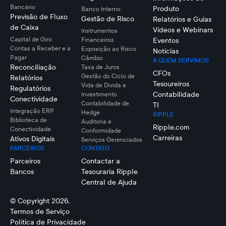
Bancário
Produto
Banco Interno
Previsão de Fluxo
Gestão de Risco
Relatórios e Guias
de Caixa
Vídeos e Webinars
Instrumentos
Capital de Giro
Financeiros
Eventos
Contas a Receber e a
Exposição ao Risco
Notícias
Pagar
Câmbio
A QUEM SERVIMOS
Reconciliação
Taxa de Juros
CFOs
Gestão do Ciclo de
Relatórios
Tesoureiros
Vida de Dívida e
Regulatórios
Contabilidade
Investimento
Conectividade
Contabilidade de
TI
Integração ERP
Hedge
RIPPLE
Biblioteca de
Auditoria e
Ripple.com
Conectividade
Conformidade
Carreiras
Ativos Digitais
Serviços Gerenciados
PARCEIROS
CONTATO
Parceiros
Contactar a
Bancos
Tesouraria Ripple
Central de Ajuda
© Copyright 2026.
Termos de Serviço
Política de Privacidade