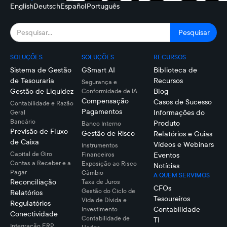
English
Deutsch
Español
Português
SOLUÇÕES
SOLUÇÕES
RECURSOS
Sistema de Gestão
GSmart AI
Biblioteca de
de Tesouraria
Recursos
Segurança e
Gestão de Liquidez
Blog
Conformidade de IA
Compensação
Casos de Sucesso
Contabilidade e Razão
Pagamentos
Informações do
Geral
Bancário
Produto
Banco Interno
Previsão de Fluxo
Gestão de Risco
Relatórios e Guias
de Caixa
Vídeos e Webinars
Instrumentos
Capital de Giro
Financeiros
Eventos
Contas a Receber e a
Exposição ao Risco
Notícias
Pagar
Câmbio
A QUEM SERVIMOS
Reconciliação
Taxa de Juros
CFOs
Gestão do Ciclo de
Relatórios
Tesoureiros
Vida de Dívida e
Regulatórios
Contabilidade
Investimento
Conectividade
Contabilidade de
TI
Integração ERP