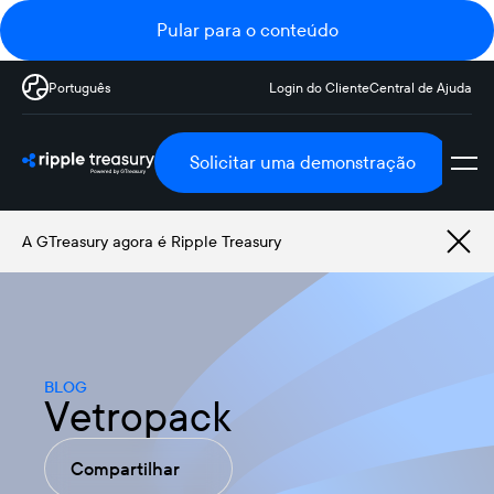
Pular para o conteúdo
Português
Login do Cliente
Central de Ajuda
Solicitar uma demonstração
A GTreasury agora é Ripple Treasury
BLOG
Vetropack
Compartilhar