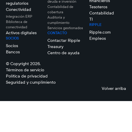
financieros
deuda e inversión
regulatorios
Tesoteros
Contabilidad de
Conectividad
cobertura
Contabilidad
Integración ERP
Auditoría y
TI
Biblioteca de
cumplimiento
RIPPLE
conectividad
Servicios gestionados
Ripple.com
Activos digitales
CONTACTO
Empleos
SOCIOS
Contactar Ripple
Socios
Treasury
Bancos
Centro de ayuda
© Copyright 2026.
Términos de servicio
Política de privacidad
Seguridad y cumplimiento
Volver arriba