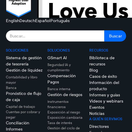
English
Deutsch
Español
Português
SOLUCIONES
SOLUCIONES
RECURSOS
Sistema de gestión
GSmart AI
Biblioteca de
de tesorería
recursos
Seguridad IA y
Gestión de liquidez
Blog
cumplimiento
Compensación
Casos de éxito
Contabilidad y libro
Pagos
Información del
mayor
Banca
producto
Banca interna
Pronóstico de flujo
Gestión de riesgos
Informes y guías
de caja
Videos y webinars
Instrumentos
Capital de trabajo
financieros
Eventos
Cuentas por cobrar y
Exposición al riesgo
Noticias
pagar
Exposición cambiaria
A QUIÉN SERVIMOS
Conciliación
Tasa de interés
Directores
Gestión del ciclo de
Informes