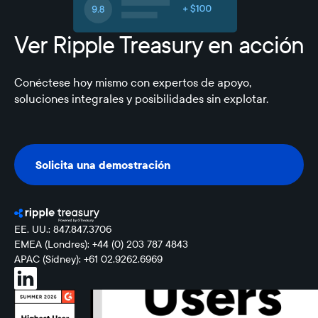
Ver Ripple Treasury en acción
Conéctese hoy mismo con expertos de apoyo,
soluciones integrales y posibilidades sin explotar.
Solicita una demostración
Solicita una demostración
EE. UU.: 847.847.3706
EMEA (Londres): +44 (0) 203 787 4843
APAC (Sídney): +61 02.9262.6969