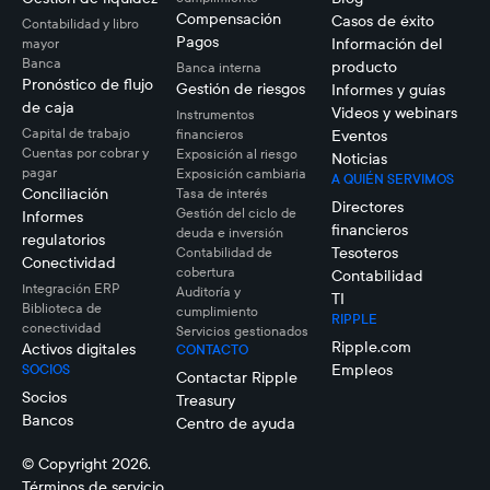
Compensación
Casos de éxito
Contabilidad y libro
Pagos
Información del
mayor
Banca
producto
Banca interna
Pronóstico de flujo
Gestión de riesgos
Informes y guías
de caja
Videos y webinars
Instrumentos
Capital de trabajo
financieros
Eventos
Cuentas por cobrar y
Exposición al riesgo
Noticias
pagar
Exposición cambiaria
A QUIÉN SERVIMOS
Conciliación
Tasa de interés
Directores
Gestión del ciclo de
Informes
financieros
deuda e inversión
regulatorios
Tesoteros
Contabilidad de
Conectividad
cobertura
Contabilidad
Integración ERP
Auditoría y
TI
Biblioteca de
cumplimiento
RIPPLE
conectividad
Servicios gestionados
Ripple.com
Activos digitales
CONTACTO
Empleos
SOCIOS
Contactar Ripple
Socios
Treasury
Bancos
Centro de ayuda
© Copyright 2026.
Términos de servicio