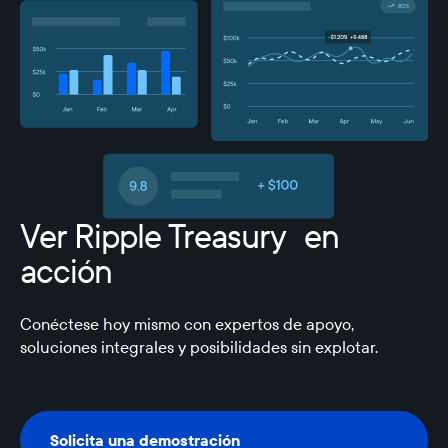
Ver Ripple Treasury en
acción
Conéctese hoy mismo con expertos de apoyo,
soluciones integrales y posibilidades sin explotar.
Solicita una demostración
Solicita una demostración