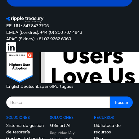
EE. UU.: 847.847.3706
EMEA (Londres): +44 (0) 203 787 4843
APAC (Sídney): +61 02.9262.6969
English
Deutsch
Español
Português
SOLUCIONES
SOLUCIONES
RECURSOS
Sistema de gestión
GSmart AI
Biblioteca de
de tesorería
recursos
Seguridad IA y
Gestión de liquidez
Blog
cumplimiento