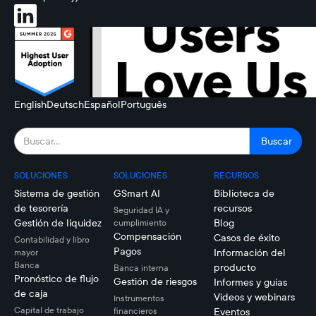
English
Deutsch
Español
Português
SOLUCIONES
SOLUCIONES
RECURSOS
Sistema de gestión
GSmart AI
Biblioteca de
de tesorería
recursos
Seguridad IA y
Gestión de liquidez
Blog
cumplimiento
Compensación
Casos de éxito
Contabilidad y libro
Pagos
Información del
mayor
Banca
producto
Banca interna
Pronóstico de flujo
Gestión de riesgos
Informes y guías
de caja
Videos y webinars
Instrumentos
Capital de trabajo
financieros
Eventos