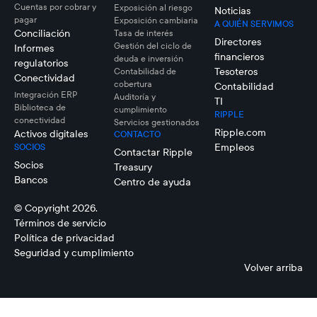
Cuentas por cobrar y
Exposición al riesgo
Noticias
pagar
Exposición cambiaria
A QUIÉN SERVIMOS
Conciliación
Tasa de interés
Directores
Gestión del ciclo de
Informes
financieros
deuda e inversión
regulatorios
Tesoteros
Contabilidad de
Conectividad
cobertura
Contabilidad
Integración ERP
Auditoría y
TI
Biblioteca de
cumplimiento
RIPPLE
conectividad
Servicios gestionados
Ripple.com
Activos digitales
CONTACTO
Empleos
SOCIOS
Contactar Ripple
Socios
Treasury
Bancos
Centro de ayuda
© Copyright 2026.
Términos de servicio
Política de privacidad
Seguridad y cumplimiento
Volver arriba