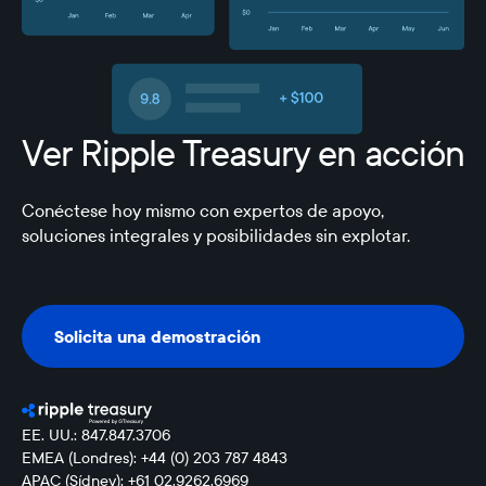
Ver Ripple Treasury en acción
Conéctese hoy mismo con expertos de apoyo,
soluciones integrales y posibilidades sin explotar.
Solicita una demostración
Solicita una demostración
EE. UU.: 847.847.3706
EMEA (Londres): +44 (0) 203 787 4843
APAC (Sídney): +61 02.9262.6969