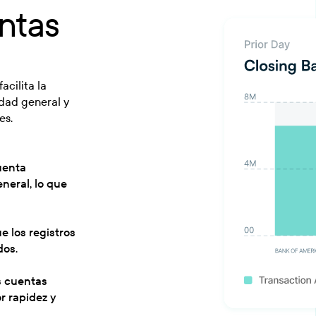
ntas
acilita la
dad general y
es.
uenta
neral, lo que
e los registros
dos.
s cuentas
r rapidez y