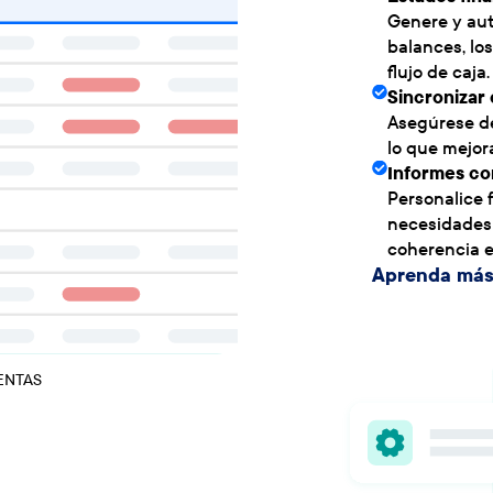
Genere y aut
balances, lo
flujo de caja.
Sincronizar 
Asegúrese de
lo que mejora
Informes co
Personalice f
necesidades 
coherencia e
Aprenda má
ENTAS