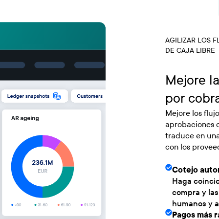
AGILIZAR LOS F
DE CAJA LIBRE
Mejore l
por cobr
Mejore los fluj
aprobaciones d
traduce en una 
con los proveed
Cotejo auto
Haga coincid
compra y las
humanos y ac
Pagos más r