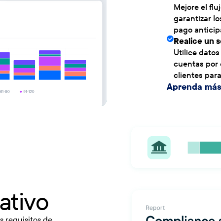
Mejore el fl
garantizar l
pago anticip
Realice un s
Utilice datos
cuentas por 
clientes par
Aprenda má
ativo
s requisitos de