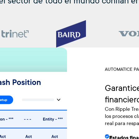
el sector de todo el mundo confían e
AUTOMATICE PA
Garantice
financier
Con Ripple Tre
los procesos cl
real para respa
Estados fin