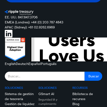
EE. UU.: 847.847.3706
EMEA (Londres): +44 (0) 203 787 4843
APAC (Sídney): +61 02.9262.6969
English
Deutsch
Español
Português
SOLUCIONES
SOLUCIONES
RECURSOS
Sistema de gestión
GSmart AI
Biblioteca de
de tesorería
recursos
Seguridad IA y
Gestión de liquidez
Blog
cumplimiento