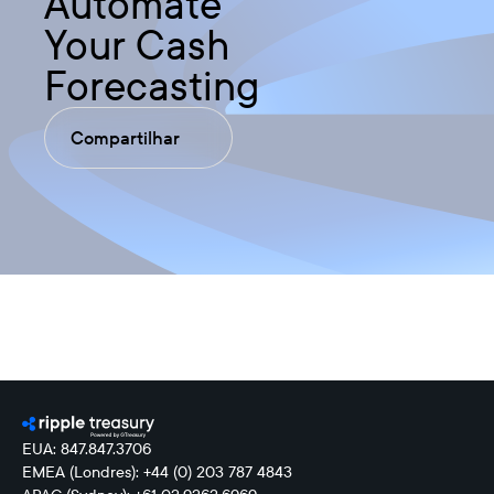
Automate
Your Cash
Forecasting
Compartilhar
EUA: 847.847.3706
EMEA (Londres): +44 (0) 203 787 4843