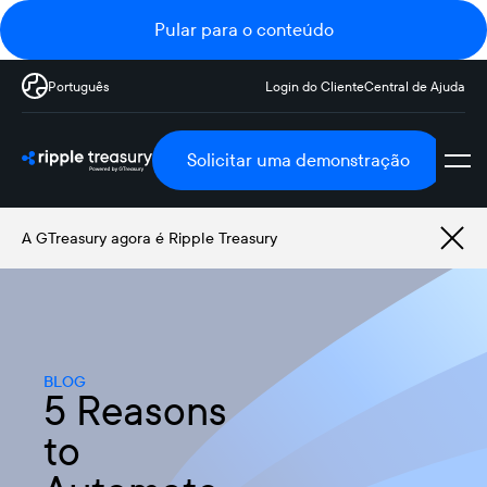
Pular para o conteúdo
Português
Login do Cliente
Central de Ajuda
Solicitar uma demonstração
A GTreasury agora é Ripple Treasury
BLOG
5 Reasons
to