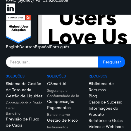
APAC (Sydney): +61 02.9262.6969
English
Deutsch
Español
Português
SOLUÇÕES
SOLUÇÕES
RECURSOS
Sistema de Gestão
GSmart AI
Biblioteca de
de Tesouraria
Recursos
Segurança e
Gestão de Liquidez
Blog
Conformidade de IA
Compensação
Casos de Sucesso
Contabilidade e Razão
Pagamentos
Informações do
Geral
Bancário
Produto
Banco Interno
Previsão de Fluxo
Gestão de Risco
Relatórios e Guias
de Caixa
Vídeos e Webinars
Instrumentos