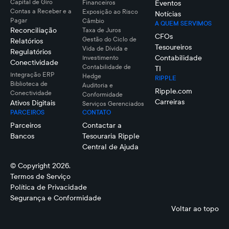
Capital de Giro
Financeiros
Eventos
Contas a Receber e a
Exposição ao Risco
Notícias
Pagar
Câmbio
A QUEM SERVIMOS
Reconciliação
Taxa de Juros
CFOs
Gestão do Ciclo de
Relatórios
Tesoureiros
Vida de Dívida e
Regulatórios
Contabilidade
Investimento
Conectividade
Contabilidade de
TI
Integração ERP
Hedge
RIPPLE
Biblioteca de
Auditoria e
Ripple.com
Conectividade
Conformidade
Carreiras
Ativos Digitais
Serviços Gerenciados
PARCEIROS
CONTATO
Parceiros
Contactar a
Bancos
Tesouraria Ripple
Central de Ajuda
© Copyright 2026.
Termos de Serviço
Política de Privacidade
Segurança e Conformidade
Voltar ao topo