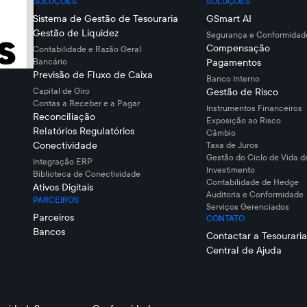
SOLUÇÕES
SOLUÇÕES
Sistema de Gestão de Tesouraria
GSmart AI
Gestão de Liquidez
Segurança e Conformidade
Compensação
Contabilidade e Razão Geral
Bancário
Pagamentos
Previsão de Fluxo de Caixa
Banco Interno
Capital de Giro
Gestão de Risco
Contas a Receber e a Pagar
Instrumentos Financeiros
Reconciliação
Exposição ao Risco
Relatórios Regulatórios
Câmbio
Conectividade
Taxa de Juros
Gestão do Ciclo de Vida d
Integração ERP
Investimento
Biblioteca de Conectividade
Contabilidade de Hedge
Ativos Digitais
Auditoria e Conformidade
PARCEIROS
Serviços Gerenciados
Parceiros
CONTATO
Bancos
Contactar a Tesouraria
Central de Ajuda