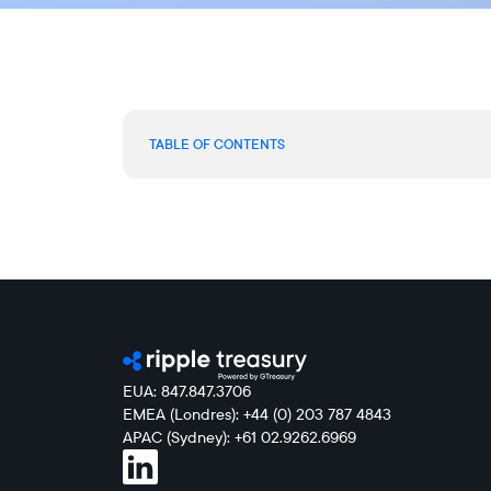
TABLE OF CONTENTS
EUA: 847.847.3706
EMEA (Londres): +44 (0) 203 787 4843
APAC (Sydney): +61 02.9262.6969