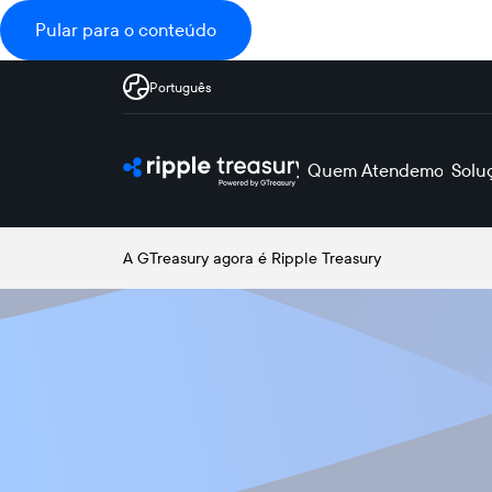
Pular para o conteúdo
Português
Quem Atendemos
Solu
A GTreasury agora é Ripple Treasury