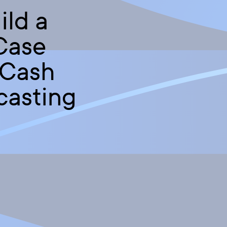
ild a
Case
 Cash
casting