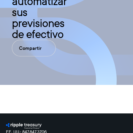
automatizar
sus
previsiones
de efectivo
Compartir
EE. UU.: 847.847.3706