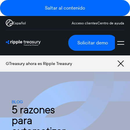
Saltar al contenido
Español
Acceso clientes
Centro de ayuda
Solicitar demo
GTreasury ahora es Ripple Treasury
BLOG
5 razones
para