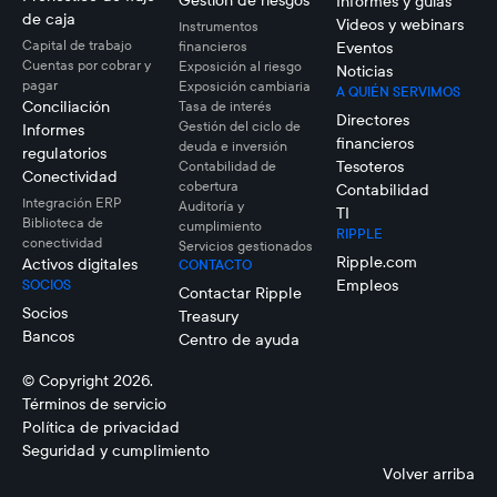
Gestión de riesgos
Informes y guías
de caja
Videos y webinars
Instrumentos
Capital de trabajo
financieros
Eventos
Cuentas por cobrar y
Exposición al riesgo
Noticias
pagar
Exposición cambiaria
A QUIÉN SERVIMOS
Conciliación
Tasa de interés
Directores
Gestión del ciclo de
Informes
financieros
deuda e inversión
regulatorios
Tesoteros
Contabilidad de
Conectividad
cobertura
Contabilidad
Integración ERP
Auditoría y
TI
Biblioteca de
cumplimiento
RIPPLE
conectividad
Servicios gestionados
Ripple.com
Activos digitales
CONTACTO
Empleos
SOCIOS
Contactar Ripple
Socios
Treasury
Bancos
Centro de ayuda
© Copyright 2026.
Términos de servicio
Política de privacidad
Seguridad y cumplimiento
Volver arriba