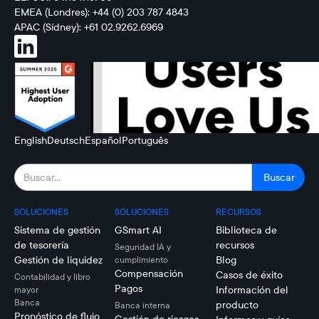
EMEA (Londres): +44 (0) 203 787 4843
APAC (Sídney): +61 02.9262.6969
English
Deutsch
Español
Português
SOLUCIONES
SOLUCIONES
RECURSOS
Sistema de gestión
GSmart AI
Biblioteca de
de tesorería
recursos
Seguridad IA y
Gestión de liquidez
Blog
cumplimiento
Compensación
Casos de éxito
Contabilidad y libro
Pagos
Información del
mayor
Banca
producto
Banca interna
Pronóstico de flujo