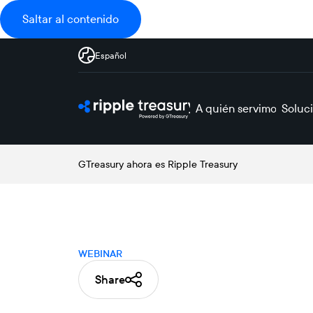
Saltar al contenido
Español
A quién servimos
Soluc
GTreasury ahora es Ripple Treasury
WEBINAR
Share