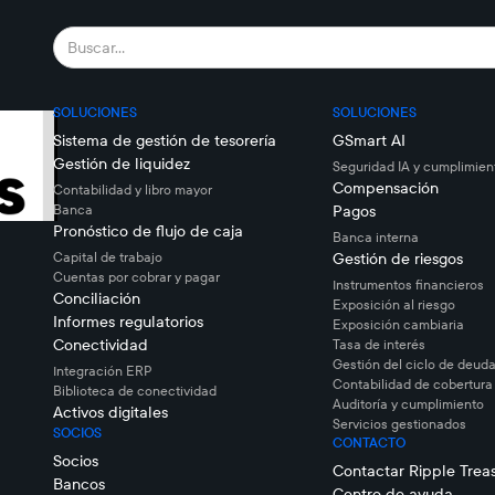
SOLUCIONES
SOLUCIONES
Sistema de gestión de tesorería
GSmart AI
Gestión de liquidez
Seguridad IA y cumplimien
Compensación
Contabilidad y libro mayor
Banca
Pagos
Pronóstico de flujo de caja
Banca interna
Capital de trabajo
Gestión de riesgos
Cuentas por cobrar y pagar
Instrumentos financieros
Conciliación
Exposición al riesgo
Informes regulatorios
Exposición cambiaria
Conectividad
Tasa de interés
Gestión del ciclo de deuda
Integración ERP
Contabilidad de cobertura
Biblioteca de conectividad
Auditoría y cumplimiento
Activos digitales
Servicios gestionados
SOCIOS
CONTACTO
Socios
Contactar Ripple Trea
Bancos
Centro de ayuda