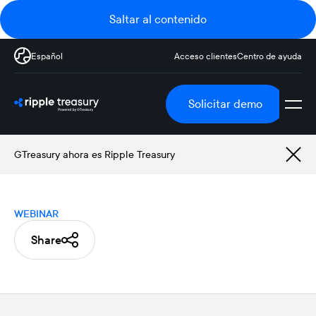
Saltar al contenido
Español
Acceso clientes
Centro de ayuda
Solicitar demo
GTreasury ahora es Ripple Treasury
WEBINAR
Share