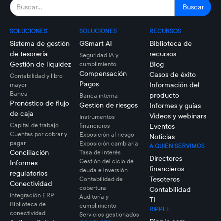
SOLUCIONES
SOLUCIONES
RECURSOS
Sistema de gestión
GSmart AI
Biblioteca de
de tesorería
recursos
Seguridad IA y
Gestión de liquidez
Blog
cumplimiento
Compensación
Casos de éxito
Contabilidad y libro
Pagos
Información del
mayor
Banca
producto
Banca interna
Pronóstico de flujo
Gestión de riesgos
Informes y guías
de caja
Videos y webinars
Instrumentos
Capital de trabajo
financieros
Eventos
Cuentas por cobrar y
Exposición al riesgo
Noticias
pagar
Exposición cambiaria
A QUIÉN SERVIMOS
Conciliación
Tasa de interés
Directores
Gestión del ciclo de
Informes
financieros
deuda e inversión
regulatorios
Tesoteros
Contabilidad de
Conectividad
cobertura
Contabilidad
Integración ERP
Auditoría y
TI
Biblioteca de
cumplimiento
RIPPLE
conectividad
Servicios gestionados