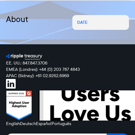
About
DATE
EE. UU.: 847.847.3706
EMEA (Londres): +44 (0) 203 787 4843
APAC (Sídney): +61 02.9262.6969
English
Deutsch
Español
Português