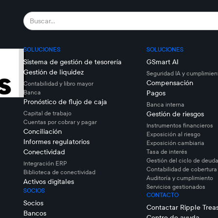
SOLUCIONES
SOLUCIONES
Sistema de gestión de tesorería
GSmart AI
Gestión de liquidez
Seguridad IA y cumplimien
Compensación
Contabilidad y libro mayor
Banca
Pagos
Pronóstico de flujo de caja
Banca interna
Capital de trabajo
Gestión de riesgos
Cuentas por cobrar y pagar
Instrumentos financieros
Conciliación
Exposición al riesgo
Informes regulatorios
Exposición cambiaria
Conectividad
Tasa de interés
Gestión del ciclo de deuda
Integración ERP
Contabilidad de cobertura
Biblioteca de conectividad
Auditoría y cumplimiento
Activos digitales
Servicios gestionados
SOCIOS
CONTACTO
Socios
Contactar Ripple Trea
Bancos
Centro de ayuda