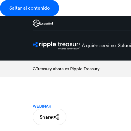
Saltar al contenido
Español
A quién servimos
Soluc
GTreasury ahora es Ripple Treasury
WEBINAR
Share