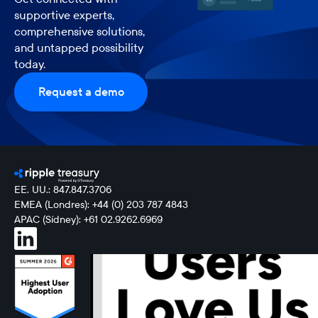
supportive experts,
comprehensive solutions,
and untapped possibility
today.
Request a demo
EE. UU.: 847.847.3706
EMEA (Londres): +44 (0) 203 787 4843
APAC (Sídney): +61 02.9262.6969