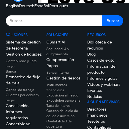
English
Deutsch
Español
Português
SOLUCIONES
SOLUCIONES
RECURSOS
Sistema de gestión
GSmart AI
Biblioteca de
de tesorería
recursos
Seguridad IA y
Gestión de liquidez
Blog
cumplimiento
Compensación
Casos de éxito
Contabilidad y libro
Pagos
Información del
mayor
Banca
producto
Banca interna
Pronóstico de flujo
Gestión de riesgos
Informes y guías
de caja
Videos y webinars
Instrumentos
Capital de trabajo
financieros
Eventos
Cuentas por cobrar y
Exposición al riesgo
Noticias
pagar
Exposición cambiaria
A QUIÉN SERVIMOS
Conciliación
Tasa de interés
Directores
Gestión del ciclo de
Informes
financieros
deuda e inversión
regulatorios
Tesoteros
Contabilidad de
Conectividad
cobertura
Contabilidad