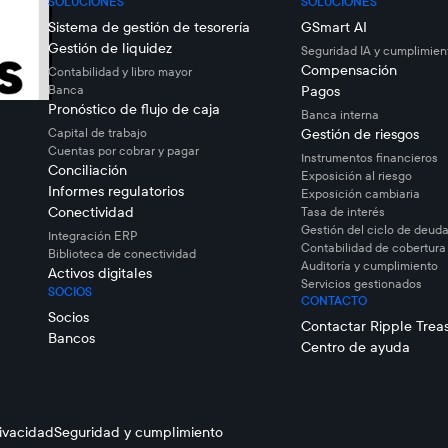
SOLUCIONES
SOLUCIONES
Sistema de gestión de tesorería
GSmart AI
Gestión de liquidez
Seguridad IA y cumplimien
Compensación
Contabilidad y libro mayor
Banca
Pagos
Pronóstico de flujo de caja
Banca interna
Capital de trabajo
Gestión de riesgos
Cuentas por cobrar y pagar
Instrumentos financieros
Conciliación
Exposición al riesgo
Informes regulatorios
Exposición cambiaria
Conectividad
Tasa de interés
Gestión del ciclo de deuda
Integración ERP
Contabilidad de cobertura
Biblioteca de conectividad
Auditoría y cumplimiento
Activos digitales
Servicios gestionados
SOCIOS
CONTACTO
Socios
Contactar Ripple Trea
Bancos
Centro de ayuda
rivacidad
Seguridad y cumplimiento