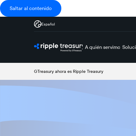
Saltar al contenido
Español
A quién servimos
Soluc
GTreasury ahora es Ripple Treasury