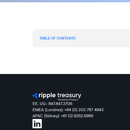
TABLE OF CONTENTS
EE. UU.: 847.847.3706
EMEA (Londres): +44 (0) 203 787 4843
APAC (Sídney): +61 02.9262.6969