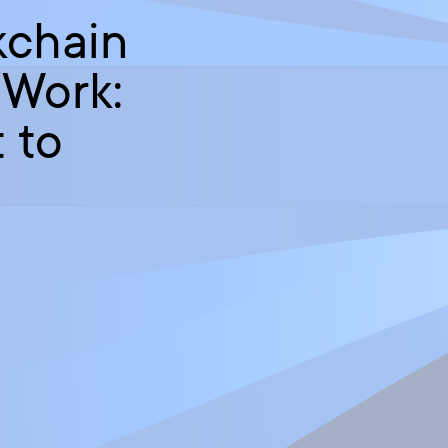
kchain
Work:
 to