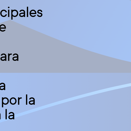
ncipales
e
para
a
por la
 la