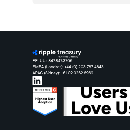
EE. UU.: 847.847.3706
EMEA (Londres): +44 (0) 203 787 4843
APAC (Sídney): +61 02.9262.6969