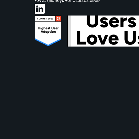
APAC (Sídney): +61 02.9262.6969