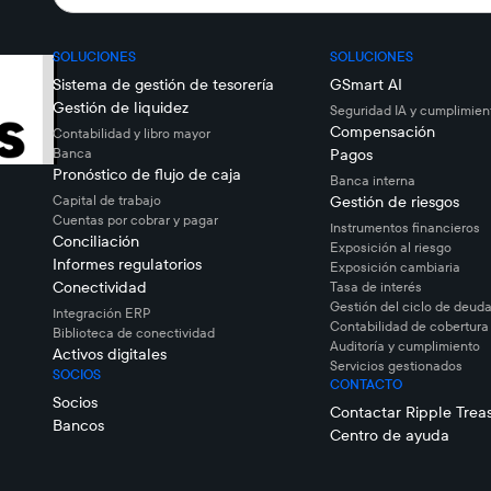
SOLUCIONES
SOLUCIONES
Sistema de gestión de tesorería
GSmart AI
Gestión de liquidez
Seguridad IA y cumplimien
Compensación
Contabilidad y libro mayor
Banca
Pagos
Pronóstico de flujo de caja
Banca interna
Capital de trabajo
Gestión de riesgos
Cuentas por cobrar y pagar
Instrumentos financieros
Conciliación
Exposición al riesgo
Informes regulatorios
Exposición cambiaria
Conectividad
Tasa de interés
Gestión del ciclo de deuda
Integración ERP
Contabilidad de cobertura
Biblioteca de conectividad
Auditoría y cumplimiento
Activos digitales
Servicios gestionados
SOCIOS
CONTACTO
Socios
Contactar Ripple Trea
Bancos
Centro de ayuda