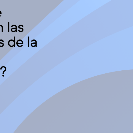
e
 las
s de la
l?