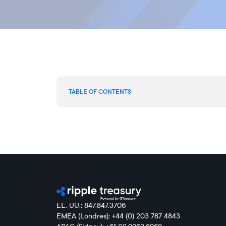
TABLE OF CONTENTS
EE. UU.: 847.847.3706
EMEA (Londres): +44 (0) 203 787 4843