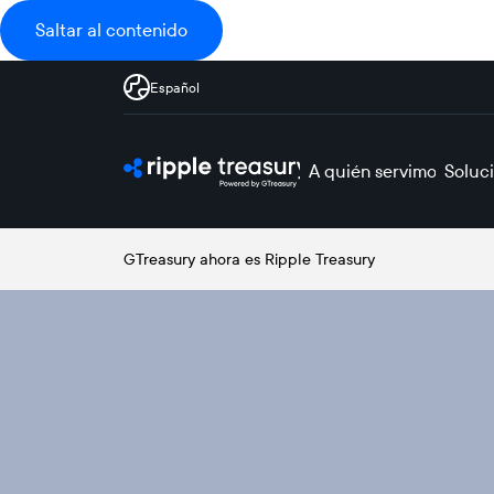
Saltar al contenido
Español
A quién servimos
Soluc
GTreasury ahora es Ripple Treasury