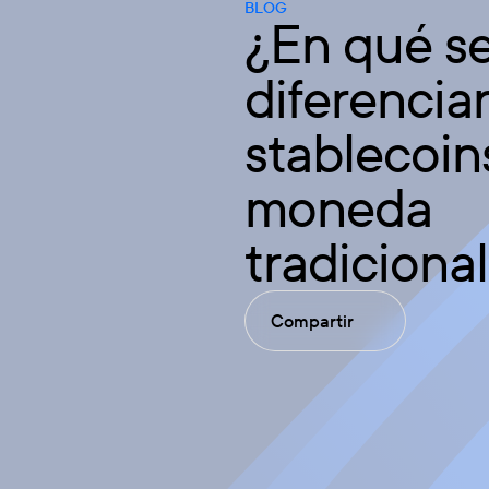
BLOG
¿En qué s
diferencian
stablecoin
moneda
tradiciona
Compartir