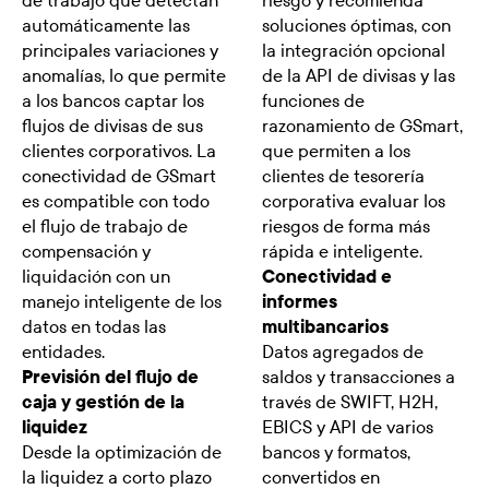
de trabajo que detectan
riesgo y recomienda
automáticamente las
soluciones óptimas, con
principales variaciones y
la integración opcional
anomalías, lo que permite
de la API de divisas y las
a los bancos captar los
funciones de
flujos de divisas de sus
razonamiento de GSmart,
clientes corporativos. La
que permiten a los
conectividad de GSmart
clientes de tesorería
es compatible con todo
corporativa evaluar los
el flujo de trabajo de
riesgos de forma más
compensación y
rápida e inteligente.
liquidación con un
Conectividad e
manejo inteligente de los
informes
datos en todas las
multibancarios
entidades.
Datos agregados de
Previsión del flujo de
saldos y transacciones a
caja y gestión de la
través de SWIFT, H2H,
liquidez
EBICS y API de varios
Desde la optimización de
bancos y formatos,
la liquidez a corto plazo
convertidos en