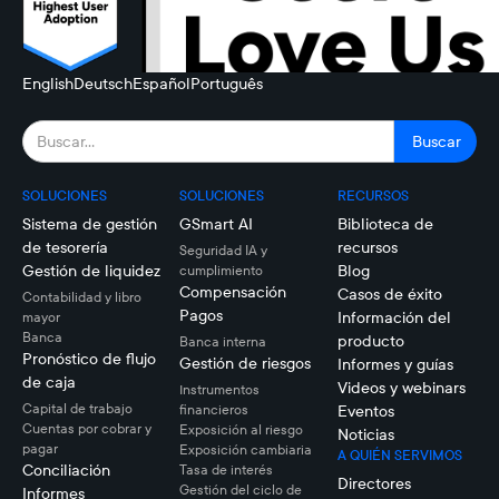
English
Deutsch
Español
Português
SOLUCIONES
SOLUCIONES
RECURSOS
Sistema de gestión
GSmart AI
Biblioteca de
de tesorería
recursos
Seguridad IA y
Gestión de liquidez
Blog
cumplimiento
Compensación
Casos de éxito
Contabilidad y libro
Pagos
Información del
mayor
Banca
producto
Banca interna
Pronóstico de flujo
Gestión de riesgos
Informes y guías
de caja
Videos y webinars
Instrumentos
Capital de trabajo
financieros
Eventos
Cuentas por cobrar y
Exposición al riesgo
Noticias
pagar
Exposición cambiaria
A QUIÉN SERVIMOS
Conciliación
Tasa de interés
Directores
Gestión del ciclo de
Informes