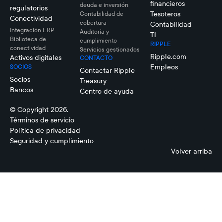
financieros
deuda e inversión
regulatorios
Tesoteros
Contabilidad de
Conectividad
cobertura
Contabilidad
Integración ERP
Auditoría y
TI
Biblioteca de
cumplimiento
RIPPLE
conectividad
Servicios gestionados
Ripple.com
Activos digitales
CONTACTO
Empleos
SOCIOS
Contactar Ripple
Socios
Treasury
Bancos
Centro de ayuda
© Copyright 2026.
Términos de servicio
Política de privacidad
Seguridad y cumplimiento
Volver arriba