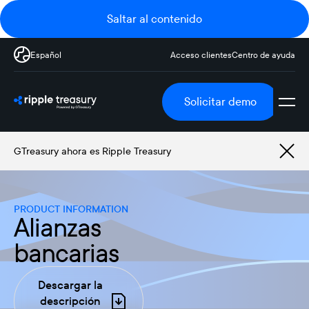
Saltar al contenido
Español
Acceso clientes
Centro de ayuda
Solicitar demo
GTreasury ahora es Ripple Treasury
PRODUCT INFORMATION
Alianzas
bancarias
Descargar la
descripción