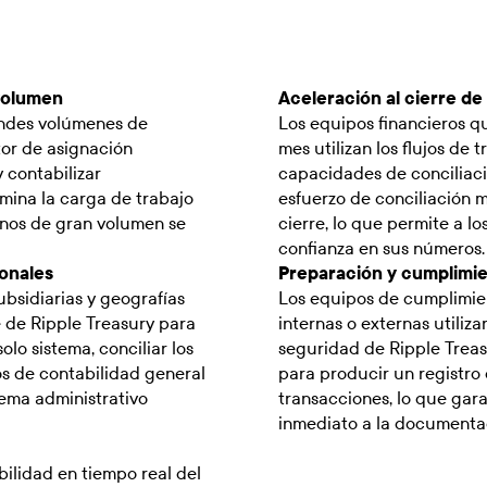
volumen
Aceleración al cierre de
andes volúmenes de
Los equipos financieros qu
tor de asignación
mes utilizan los flujos de
 contabilizar
capacidades de conciliació
mina la carga de trabajo
esfuerzo de conciliación
rnos de gran volumen se
cierre, lo que permite a l
confianza en sus números.
ionales
Preparación y cumplimien
bsidiarias y geografías
Los equipos de cumplimien
e de Ripple Treasury para
internas o externas utiliza
lo sistema, conciliar los
seguridad de Ripple Treasu
os de contabilidad general
para producir un registro
tema administrativo
transacciones, lo que gar
inmediato a la documenta
bilidad en tiempo real del