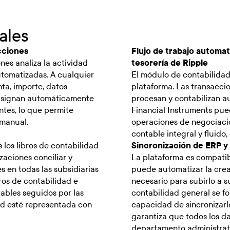
ales
cciones
Flujo de trabajo automat
es analiza la actividad
tesorería de Ripple
utomatizadas. A cualquier
El módulo de contabilidad
ta, importe, datos
plataforma. Las transacci
e asignan automáticamente
procesan y contabilizan a
ntes, lo que permite
Financial Instruments pue
 manual.
operaciones de negociació
contable integral y fluido,
los libros de contabilidad
Sincronización de ERP y 
zaciones conciliar y
La plataforma es compatib
s en todas las subsidiarias
puede automatizar la crea
bros de contabilidad e
necesario para subirlo a s
tables seguidos por las
contabilidad general se fo
dad esté representada con
capacidad de sincronizarl
garantiza que todos los d
departamento administrati