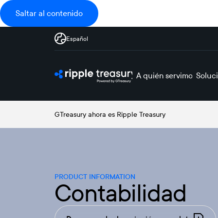
Saltar al contenido
Español
A quién servimos
Soluc
GTreasury ahora es Ripple Treasury
PRODUCT INFORMATION
Contabilidad