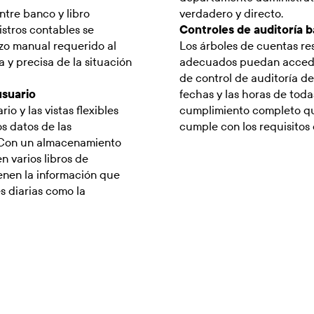
ntre banco y libro
verdadero y directo.
istros contables se
Controles de auditoría b
zo manual requerido al
Los árboles de cuentas res
a y precisa de la situación
adecuados puedan acceder
de control de auditoría de 
usuario
fechas y las horas de toda
io y las vistas flexibles
cumplimiento completo que
os datos de las
cumple con los requisitos
. Con un almacenamiento
n varios libros de
ienen la información que
s diarias como la