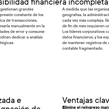
isibilidad financiera incompleta
 gestionan grandes
A medida que las organiza
presión constante de los
geografías, la administrac
ica de transacciones,
cada vez más compleja. Si
resarla manualmente en la
de fin de mes requieren u
dades de error y consume
Los líderes corporativos c
odrían dedicar a análisis
datos financieros, y los e
tégicas.
de mantener registros de 
contable fragmentado.
zada e
Ventajas cla
signación de
Elimine el reingreso man