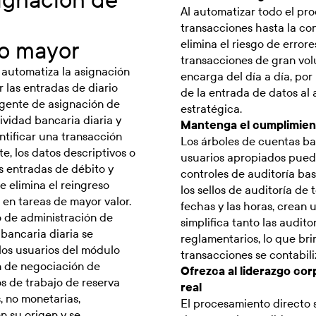
Al automatizar todo el pr
transacciones hasta la con
ro mayor
elimina el riesgo de error
transacciones de gran vol
 automatiza la asignación
encarga del día a día, po
r las entradas de diario
de la entrada de datos al a
igente de asignación de
estratégica.
ividad bancaria diaria y
Mantenga el cumplimient
ntificar una transacción
Los árboles de cuentas ba
e, los datos descriptivos o
usuarios apropiados pueda
as entradas de débito y
controles de auditoría bas
e elimina el reingreso
los sellos de auditoría de 
en tareas de mayor valor.
fechas y las horas, crean
o de administración de
simplifica tanto las audit
 bancaria diaria se
reglamentarios, lo que bri
los usuarios del módulo
transacciones se contabili
ón de negociación de
Ofrezca al liderazgo corp
s de trabajo de reserva
real
, no monetarias,
El procesamiento directo s
n su origen y se