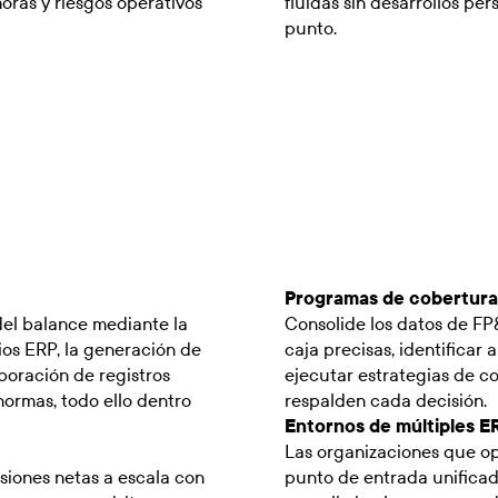
ras y riesgos operativos
fluidas sin desarrollos pe
punto.
Programas de cobertura 
 del balance mediante la
Consolide los datos de FP
ios ERP, la generación de
caja precisas, identificar
boración de registros
ejecutar estrategias de co
ormas, todo ello dentro
respalden cada decisión.
Entornos de múltiples E
Las organizaciones que op
siones netas a escala con
punto de entrada unificado