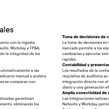
ales
Toma de decisiones de c
uerzo con la ingesta
La toma de decisiones en t
suite, Workday y FP&A,
mercado permite a los equ
o la integridad de los
cambiarias y ejecutar est
rapidez.
Contabilidad y presenta
automáticamente a las
Los resultados de la cont
 esfuerzo manual y acelera
requisitos de auditoría s
ones se comparan con
integración directa con el
diario y una generación ef
Amplia conectividad de 
atizadas garantizan
Las integraciones nativas 
omento, eliminando los
Netsuite y Workday, permi