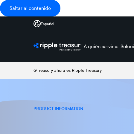
Saltar al contenido
Español
A quién servimos
Soluc
GTreasury ahora es Ripple Treasury
PRODUCT INFORMATION