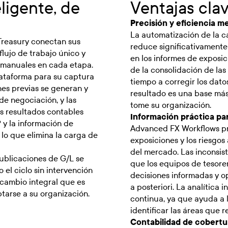
ligente, de
Ventajas cla
Precisión y eficiencia m
La automatización de la c
 Treasury conectan sus
reduce significativamente
lujo de trabajo único y
en los informes de exposi
a manuales en cada etapa.
de la consolidación de la
lataforma para su captura
tiempo a corregir los dato
nes previas se generan y
resultado es una base más
de negociación, y las
tome su organización.
s resultados contables
Información práctica pa
P y la información de
Advanced FX Workflows pro
lo que elimina la carga de
exposiciones y los riesgos
del mercado. Las inconsi
publicaciones de G/L se
que los equipos de tesorer
el ciclo sin intervención
decisiones informadas y o
 cambio integral que es
a posteriori. La analítica
tarse a su organización.
continua, ya que ayuda a 
identificar las áreas que 
Contabilidad de cobertur