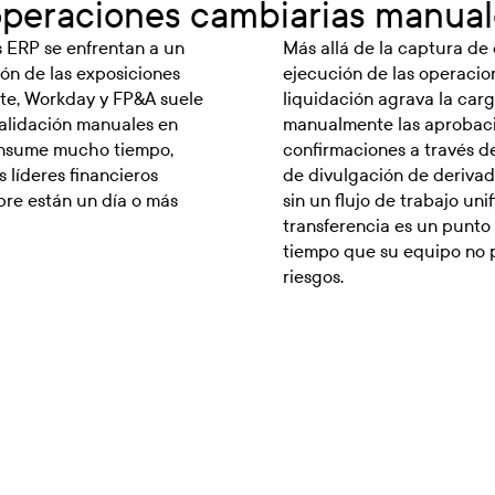
 operaciones cambiarias manua
s ERP se enfrentan a un
Más allá de la captura de 
ón de las exposiciones
ejecución de las operacion
ite, Workday y FP&A suele
liquidación agrava la car
 validación manuales en
manualmente las aprobacio
consume mucho tiempo,
confirmaciones a través d
s líderes financieros
de divulgación de derivad
pre están un día o más
sin un flujo de trabajo un
transferencia es un punto 
tiempo que su equipo no p
riesgos.