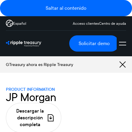
Saltar al contenido
Español
Acceso clientes
Centro de ayuda
Solicitar demo
GTreasury ahora es Ripple Treasury
PRODUCT INFORMATION
JP Morgan
Descargar la
descripción
completa