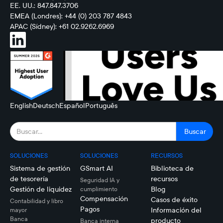
EE. UU.: 847.847.3706
EMEA (Londres): +44 (0) 203 787 4843
APAC (Sídney): +61 02.9262.6969
English
Deutsch
Español
Português
SOLUCIONES
SOLUCIONES
RECURSOS
Sistema de gestión
GSmart AI
Biblioteca de
de tesorería
recursos
Seguridad IA y
Gestión de liquidez
Blog
cumplimiento
Compensación
Casos de éxito
Contabilidad y libro
Pagos
Información del
mayor
Banca
producto
Banca interna