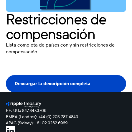
Restricciones de
compensación
Lista completa de países con y sin restricciones de
compensación.
Descargar la descripción completa
Descargar la descripción completa
EE. UU.: 847.847.3706
EMEA (Londres): +44 (0) 203 787 4843
APAC (Sídney): +61 02.9262.6969