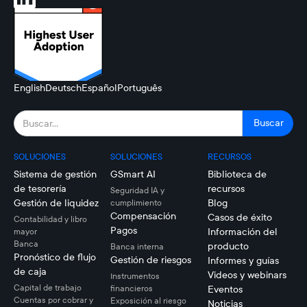
English
Deutsch
Español
Português
SOLUCIONES
SOLUCIONES
RECURSOS
Sistema de gestión
GSmart AI
Biblioteca de
de tesorería
recursos
Seguridad IA y
Gestión de liquidez
Blog
cumplimiento
Compensación
Casos de éxito
Contabilidad y libro
Pagos
Información del
mayor
Banca
producto
Banca interna
Pronóstico de flujo
Gestión de riesgos
Informes y guías
de caja
Videos y webinars
Instrumentos
Capital de trabajo
financieros
Eventos
Cuentas por cobrar y
Exposición al riesgo
Noticias