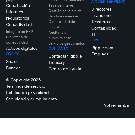
A QUIÉN SERVIMOS
Conciliación
Tasa de interés
Directores
Gestión del ciclo de
Informes
financieros
deuda e inversión
regulatorios
Tesoteros
Contabilidad de
Conectividad
cobertura
Contabilidad
Integración ERP
Auditoría y
TI
Biblioteca de
cumplimiento
RIPPLE
conectividad
Servicios gestionados
Ripple.com
Activos digitales
CONTACTO
Empleos
SOCIOS
Contactar Ripple
Socios
Treasury
Bancos
Centro de ayuda
© Copyright 2026.
Términos de servicio
Política de privacidad
Seguridad y cumplimiento
Volver arriba