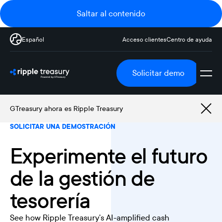
Saltar al contenido
Español
Acceso clientes
Centro de ayuda
Solicitar demo
GTreasury ahora es Ripple Treasury
SOLICITAR UNA DEMOSTRACIÓN
Experimente el futuro
de la gestión de
tesorería
See how Ripple Treasury's AI-amplified cash