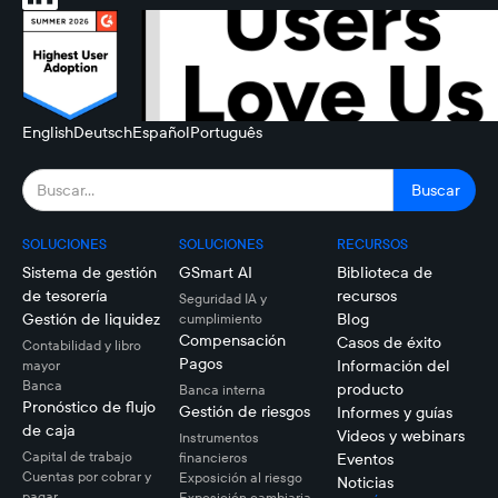
English
Deutsch
Español
Português
SOLUCIONES
SOLUCIONES
RECURSOS
Sistema de gestión
GSmart AI
Biblioteca de
de tesorería
recursos
Seguridad IA y
Gestión de liquidez
Blog
cumplimiento
Compensación
Casos de éxito
Contabilidad y libro
Pagos
Información del
mayor
Banca
producto
Banca interna
Pronóstico de flujo
Gestión de riesgos
Informes y guías
de caja
Videos y webinars
Instrumentos
Capital de trabajo
financieros
Eventos
Cuentas por cobrar y
Exposición al riesgo
Noticias
pagar
Exposición cambiaria