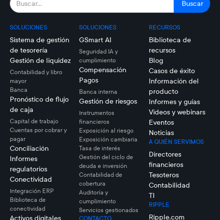
SOLUCIONES
SOLUCIONES
RECURSOS
Sistema de gestión
GSmart AI
Biblioteca de
de tesorería
recursos
Seguridad IA y
Gestión de liquidez
Blog
cumplimiento
Compensación
Casos de éxito
Contabilidad y libro
Pagos
Información del
mayor
Banca
producto
Banca interna
Pronóstico de flujo
Gestión de riesgos
Informes y guías
de caja
Videos y webinars
Instrumentos
Capital de trabajo
financieros
Eventos
Cuentas por cobrar y
Exposición al riesgo
Noticias
pagar
Exposición cambiaria
A QUIÉN SERVIMOS
Conciliación
Tasa de interés
Directores
Gestión del ciclo de
Informes
financieros
deuda e inversión
regulatorios
Tesoteros
Contabilidad de
Conectividad
cobertura
Contabilidad
Integración ERP
Auditoría y
TI
Biblioteca de
cumplimiento
RIPPLE
conectividad
Servicios gestionados
Ripple.com
Activos digitales
CONTACTO