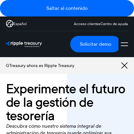
Saltar al contenido
Español
Acceso clientes
Centro de ayuda
Solicitar demo
GTreasury ahora es Ripple Treasury
Experimente el futuro
de la gestión de
tesorería
Descubra cómo nuestro sistema integral de
administración de tesorería puede optimizar sus