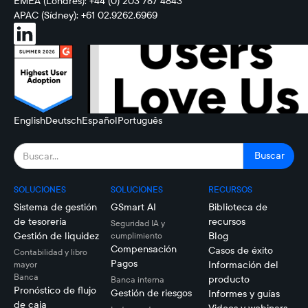
EMEA (Londres): +44 (0) 203 787 4843
APAC (Sídney): +61 02.9262.6969
English
Deutsch
Español
Português
SOLUCIONES
SOLUCIONES
RECURSOS
Sistema de gestión
GSmart AI
Biblioteca de
de tesorería
recursos
Seguridad IA y
Gestión de liquidez
Blog
cumplimiento
Compensación
Casos de éxito
Contabilidad y libro
Pagos
Información del
mayor
Banca
producto
Banca interna
Pronóstico de flujo
Gestión de riesgos
Informes y guías
de caja
Videos y webinars