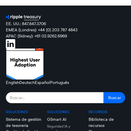
EE. UU.: 847.847.3706
EMEA (Londres): +44 (0) 203 787 4843
APAC (Sídney): +61 02.9262.6969
English
Deutsch
Español
Português
SOLUCIONES
SOLUCIONES
RECURSOS
Sistema de gestión
GSmart AI
Biblioteca de
de tesorería
recursos
Seguridad IA y