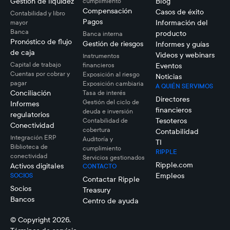
Gestión de liquidez
Blog
cumplimiento
Compensación
Casos de éxito
Contabilidad y libro
Pagos
Información del
mayor
Banca
producto
Banca interna
Pronóstico de flujo
Gestión de riesgos
Informes y guías
de caja
Videos y webinars
Instrumentos
Capital de trabajo
financieros
Eventos
Cuentas por cobrar y
Exposición al riesgo
Noticias
pagar
Exposición cambiaria
A QUIÉN SERVIMOS
Conciliación
Tasa de interés
Directores
Gestión del ciclo de
Informes
financieros
deuda e inversión
regulatorios
Tesoteros
Contabilidad de
Conectividad
cobertura
Contabilidad
Integración ERP
Auditoría y
TI
Biblioteca de
cumplimiento
RIPPLE
conectividad
Servicios gestionados
Ripple.com
Activos digitales
CONTACTO
Empleos
SOCIOS
Contactar Ripple
Socios
Treasury
Bancos
Centro de ayuda
© Copyright 2026.