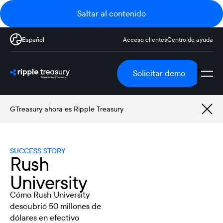
Saltar al contenido
Español
Acceso clientes
Centro de ayuda
Solicitar demo
GTreasury ahora es Ripple Treasury
SUCCESS STORY
Rush
University
Cómo Rush University
descubrió 50 millones de
dólares en efectivo