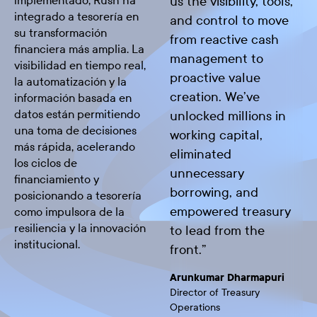
implementado, Rush ha
us the visibility, tools,
integrado a tesorería en
and control to move
su transformación
from reactive cash
financiera más amplia. La
management to
visibilidad en tiempo real,
proactive value
la automatización y la
creation. We’ve
información basada en
datos están permitiendo
unlocked millions in
una toma de decisiones
working capital,
más rápida, acelerando
eliminated
los ciclos de
unnecessary
financiamiento y
borrowing, and
posicionando a tesorería
empowered treasury
como impulsora de la
resiliencia y la innovación
to lead from the
institucional.
front.
”
Arunkumar Dharmapuri
Director of Treasury
Operations