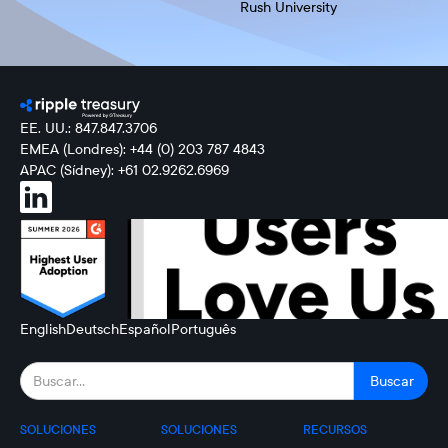
Rush University
EE. UU.: 847.847.3706
EMEA (Londres): +44 (0) 203 787 4843
APAC (Sídney): +61 02.9262.6969
English
Deutsch
Español
Português
SOLUCIONES
SOLUCIONES
RECURSOS