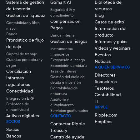
Sistema de gestión
GSmart AI
Biblioteca de
de tesorería
recursos
Seguridad IA y
Gestión de liquidez
Blog
cumplimiento
Compensación
Casos de éxito
Contabilidad y libro
Pagos
Información del
mayor
Banca
producto
Banca interna
Pronóstico de flujo
Gestión de riesgos
Informes y guías
de caja
Videos y webinars
Instrumentos
Capital de trabajo
financieros
Eventos
Cuentas por cobrar y
Exposición al riesgo
Noticias
pagar
Exposición cambiaria
A QUIÉN SERVIMOS
Conciliación
Tasa de interés
Directores
Gestión del ciclo de
Informes
financieros
deuda e inversión
regulatorios
Tesoteros
Contabilidad de
Conectividad
cobertura
Contabilidad
Integración ERP
Auditoría y
TI
Biblioteca de
cumplimiento
RIPPLE
conectividad
Servicios gestionados
Ripple.com
Activos digitales
CONTACTO
Empleos
SOCIOS
Contactar Ripple
Socios
Treasury
Bancos
Centro de ayuda