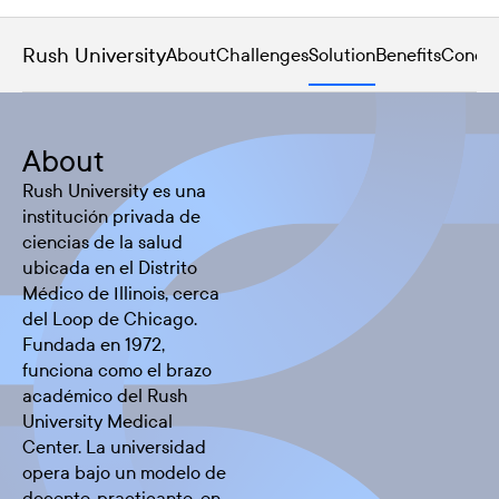
Rush University
About
Challenges
Solution
Benefits
Conclu
About
Rush University es una
institución privada de
ciencias de la salud
ubicada en el Distrito
Médico de Illinois, cerca
del Loop de Chicago.
Fundada en 1972,
funciona como el brazo
académico del Rush
University Medical
Center. La universidad
opera bajo un modelo de
docente-practicante, en