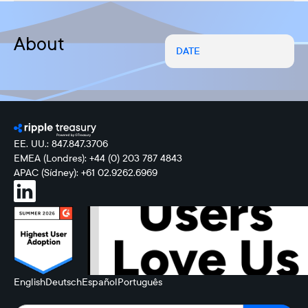
About
DATE
EE. UU.: 847.847.3706
EMEA (Londres): +44 (0) 203 787 4843
APAC (Sídney): +61 02.9262.6969
English
Deutsch
Español
Português