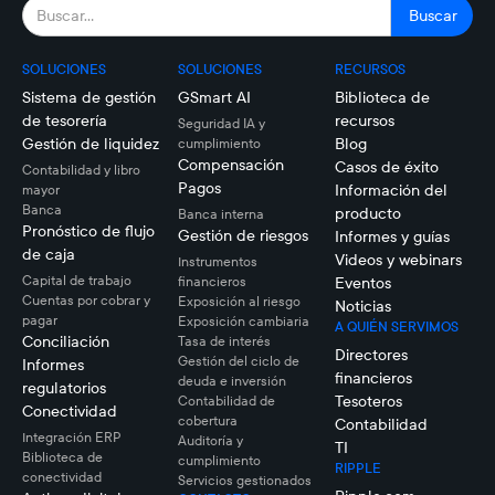
SOLUCIONES
SOLUCIONES
RECURSOS
Sistema de gestión
GSmart AI
Biblioteca de
de tesorería
recursos
Seguridad IA y
Gestión de liquidez
Blog
cumplimiento
Compensación
Casos de éxito
Contabilidad y libro
Pagos
Información del
mayor
Banca
producto
Banca interna
Pronóstico de flujo
Gestión de riesgos
Informes y guías
de caja
Videos y webinars
Instrumentos
Capital de trabajo
financieros
Eventos
Cuentas por cobrar y
Exposición al riesgo
Noticias
pagar
Exposición cambiaria
A QUIÉN SERVIMOS
Conciliación
Tasa de interés
Directores
Gestión del ciclo de
Informes
financieros
deuda e inversión
regulatorios
Tesoteros
Contabilidad de
Conectividad
cobertura
Contabilidad
Integración ERP
Auditoría y
TI
Biblioteca de
cumplimiento
RIPPLE
conectividad
Servicios gestionados