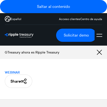
Saltar al contenido
Español
Acceso clientes
Centro de ayuda
Solicitar demo
GTreasury ahora es Ripple Treasury
WEBINAR
Share