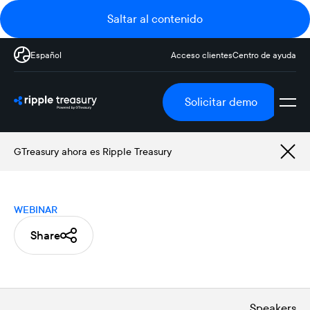
Saltar al contenido
Español
Acceso clientes
Centro de ayuda
Solicitar demo
GTreasury ahora es Ripple Treasury
WEBINAR
Share
Speakers