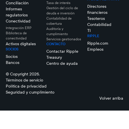
Conciliación
Tasa de interés
Directores
Gestión del ciclo de
Informes
financieros
deuda e inversión
regulatorios
Tesoteros
Contabilidad de
Conectividad
cobertura
Contabilidad
Integración ERP
Auditoría y
TI
Biblioteca de
cumplimiento
RIPPLE
conectividad
Servicios gestionados
Ripple.com
Activos digitales
CONTACTO
Empleos
SOCIOS
Contactar Ripple
Socios
Treasury
Bancos
Centro de ayuda
© Copyright 2026.
Términos de servicio
Política de privacidad
Seguridad y cumplimiento
Volver arriba
Ben
Hipwell