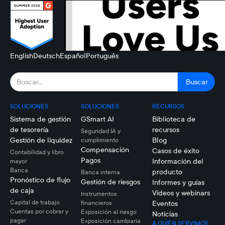
English
Deutsch
Español
Português
SOLUCIONES
SOLUCIONES
RECURSOS
Sistema de gestión
GSmart AI
Biblioteca de
de tesorería
recursos
Seguridad IA y
Gestión de liquidez
Blog
cumplimiento
Compensación
Casos de éxito
Contabilidad y libro
Pagos
Información del
mayor
Banca
producto
Banca interna
Pronóstico de flujo
Gestión de riesgos
Informes y guías
de caja
Videos y webinars
Instrumentos
Capital de trabajo
financieros
Eventos
Cuentas por cobrar y
Exposición al riesgo
Noticias
pagar
Exposición cambiaria
A QUIÉN SERVIMOS