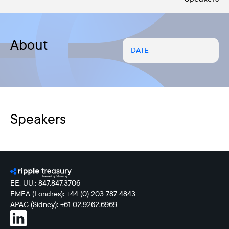
About
DATE
Speakers
EE. UU.: 847.847.3706
EMEA (Londres): +44 (0) 203 787 4843
APAC (Sídney): +61 02.9262.6969