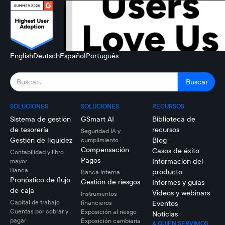
English
Deutsch
Español
Português
SOLUCIONES
SOLUCIONES
RECURSOS
Sistema de gestión
GSmart AI
Biblioteca de
de tesorería
recursos
Seguridad IA y
Gestión de liquidez
Blog
cumplimiento
Compensación
Casos de éxito
Contabilidad y libro
Pagos
Información del
mayor
Banca
producto
Banca interna
Pronóstico de flujo
Gestión de riesgos
Informes y guías
de caja
Videos y webinars
Instrumentos
Capital de trabajo
financieros
Eventos
Cuentas por cobrar y
Exposición al riesgo
Noticias
pagar
Exposición cambiaria
A QUIÉN SERVIMOS