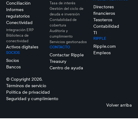
Conciliación
Tasa de interés
Directores
Gestión del ciclo de
Informes
financieros
deuda e inversión
regulatorios
Tesoteros
Contabilidad de
Conectividad
cobertura
Contabilidad
Integración ERP
Auditoría y
TI
Biblioteca de
cumplimiento
RIPPLE
conectividad
Servicios gestionados
Ripple.com
Activos digitales
CONTACTO
Empleos
SOCIOS
Contactar Ripple
Socios
Treasury
Bancos
Centro de ayuda
© Copyright 2026.
Términos de servicio
Política de privacidad
Seguridad y cumplimiento
Volver arriba
Terry Lok
Nathan
Banwart
Director of