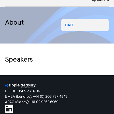
About
DATE
Speakers
EE. UU.: 847.847.3706
EMEA (Londres): +44 (0) 203 787 4843
APAC (Sídney): +61 02.9262.6969