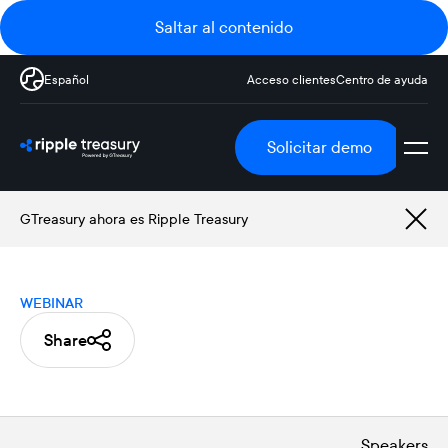
Saltar al contenido
Español
Acceso clientes
Centro de ayuda
Solicitar demo
GTreasury ahora es Ripple Treasury
WEBINAR
Share
Speakers