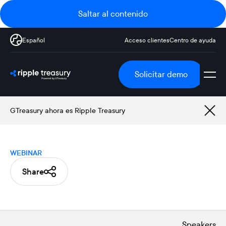
Saltar al contenido
Español
Acceso clientes
Centro de ayuda
Solicitar demo
GTreasury ahora es Ripple Treasury
WEBINAR
Share
Speakers