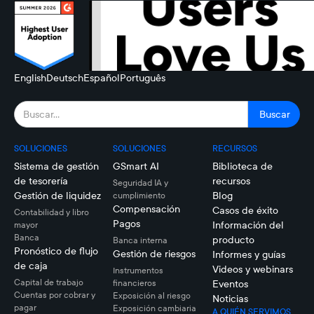
English
Deutsch
Español
Português
SOLUCIONES
SOLUCIONES
RECURSOS
Sistema de gestión
GSmart AI
Biblioteca de
de tesorería
recursos
Seguridad IA y
Gestión de liquidez
Blog
cumplimiento
Compensación
Casos de éxito
Contabilidad y libro
Pagos
Información del
mayor
Banca
producto
Banca interna
Pronóstico de flujo
Gestión de riesgos
Informes y guías
de caja
Videos y webinars
Instrumentos
Capital de trabajo
financieros
Eventos
Cuentas por cobrar y
Exposición al riesgo
Noticias
pagar
Exposición cambiaria
A QUIÉN SERVIMOS