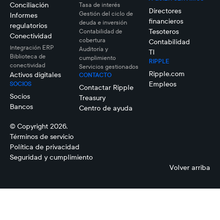
Conciliación
Tasa de interés
Directores
Gestión del ciclo de
Informes
financieros
deuda e inversión
regulatorios
Tesoteros
Contabilidad de
Conectividad
cobertura
Contabilidad
Integración ERP
Auditoría y
TI
Biblioteca de
cumplimiento
RIPPLE
conectividad
Servicios gestionados
Ripple.com
Activos digitales
CONTACTO
Empleos
SOCIOS
Contactar Ripple
Socios
Treasury
Bancos
Centro de ayuda
© Copyright 2026.
Términos de servicio
Política de privacidad
Seguridad y cumplimiento
Volver arriba
Mark
Johnson