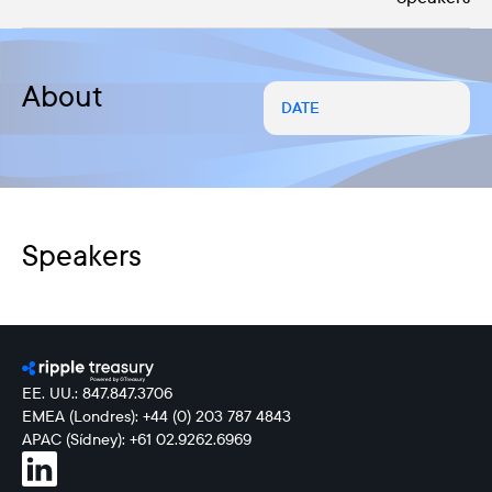
About
DATE
Speakers
EE. UU.: 847.847.3706
EMEA (Londres): +44 (0) 203 787 4843
APAC (Sídney): +61 02.9262.6969