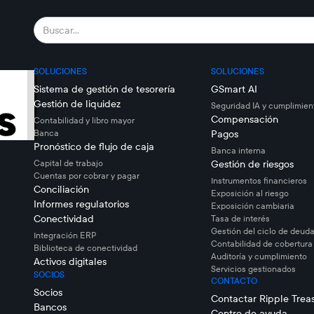
SOLUCIONES
SOLUCIONES
Sistema de gestión de tesorería
GSmart AI
Gestión de liquidez
Seguridad IA y cumplimien
Compensación
Contabilidad y libro mayor
Banca
Pagos
Pronóstico de flujo de caja
Banca interna
Capital de trabajo
Gestión de riesgos
Cuentas por cobrar y pagar
Instrumentos financieros
Conciliación
Exposición al riesgo
Informes regulatorios
Exposición cambiaria
Conectividad
Tasa de interés
Gestión del ciclo de deuda
Integración ERP
Contabilidad de cobertura
Biblioteca de conectividad
Auditoría y cumplimiento
Activos digitales
Servicios gestionados
SOCIOS
CONTACTO
Socios
Contactar Ripple Trea
Bancos
Centro de ayuda