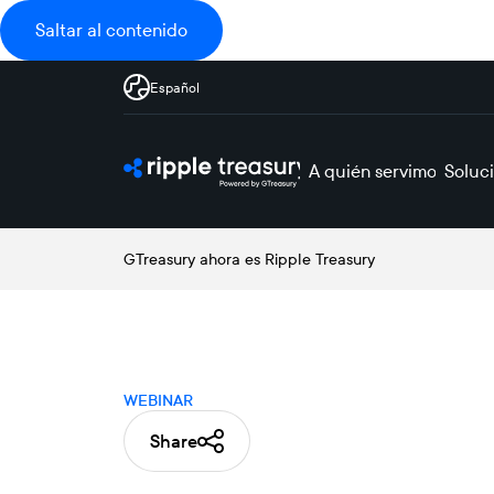
Saltar al contenido
Español
A quién servimos
Soluc
GTreasury ahora es Ripple Treasury
WEBINAR
Share