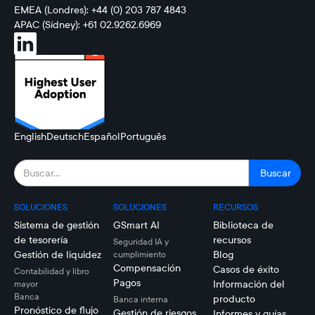
EMEA (Londres): +44 (0) 203 787 4843
APAC (Sídney): +61 02.9262.6969
English
Deutsch
Español
Português
SOLUCIONES
SOLUCIONES
RECURSOS
Sistema de gestión
GSmart AI
Biblioteca de
de tesorería
recursos
Seguridad IA y
Gestión de liquidez
Blog
cumplimiento
Compensación
Casos de éxito
Contabilidad y libro
Pagos
Información del
mayor
Banca
producto
Banca interna
Pronóstico de flujo
Gestión de riesgos
Informes y guías