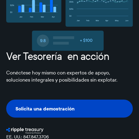
Ver Tesorería en acción
Conéctese hoy mismo con expertos de apoyo,
soluciones integrales y posibilidades sin explotar.
Solicita una demostración
Solicita una demostración
EE. UU.: 847.847.3706