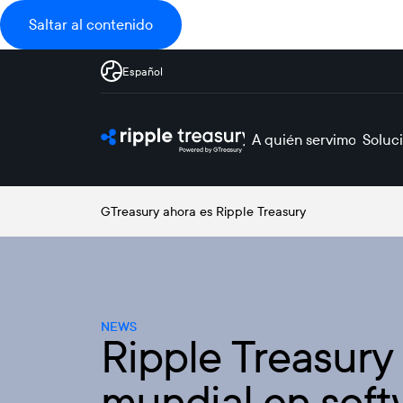
Saltar al contenido
Español
A quién servimos
Soluc
GTreasury ahora es Ripple Treasury
NEWS
Ripple Treasury
mundial en soft