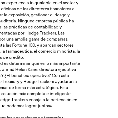
na experiencia inigualable en el sector y
ficinas de los directores financieros a
r la exposición, gestionar el riesgo y
 auditoría. Ninguna empresa pública ha
 las prácticas de contabilidad y
mentadas por Hedge Trackers. Las
 por una amplia gama de compañías,
sta las Fortune 100, y abarcan sectores
, la farmacéutica, el comercio minorista, la
s de crédito.
ad es determinar qué es lo más importante
, afirmó Helen Kane, directora ejecutiva
s? ¿El beneficio operativo? Con esta
le Treasury y Hedge Trackers ayudarán a
ensar de forma más estratégica. Esta
a solución más completa e inteligente
 Hedge Trackers encaja a la perfección en
que podemos lograr juntos».
ar las operaciones de tesorería y