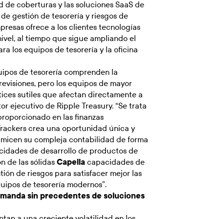
d de coberturas y las soluciones SaaS de
de gestión de tesorería y riesgos de
resas ofrece a los clientes tecnologías
nivel, al tiempo que sigue ampliando el
a los equipos de tesorería y la oficina
quipos de tesorería comprenden la
previsiones, pero los equipos de mayor
ices sutiles que afectan directamente a
or ejecutivo de Ripple Treasury. “Se trata
proporcionado en las finanzas
Trackers crea una oportunidad única y
imicen su compleja contabilidad de forma
pacidades de desarrollo de productos de
n de las sólidas
Capella
capacidades de
ión de riesgos para satisfacer mejor las
quipos de tesorería modernos”.
demanda sin precedentes de soluciones
ntan a una creciente volatilidad en los