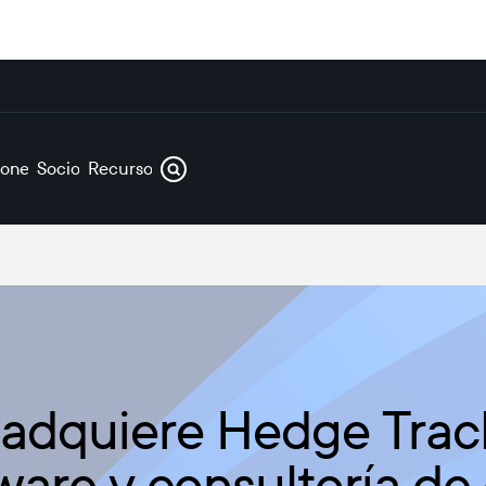
iones
Socios
Recursos
 adquiere Hedge Track
ware y consultoría de