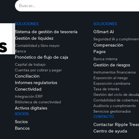
SOLUCIONES
SOLUCIONES
Sistema de gestión de tesorería
GSmart AI
Gestión de liquidez
Seguridad IA y cumplimien
Compensación
Contabilidad y libro mayor
Banca
Pagos
Pronóstico de flujo de caja
Banca interna
Capital de trabajo
Gestión de riesgos
Cuentas por cobrar y pagar
Instrumentos financieros
Conciliación
Exposición al riesgo
Informes regulatorios
Exposición cambiaria
Conectividad
Tasa de interés
Gestión del ciclo de deuda
Integración ERP
Contabilidad de cobertura
Biblioteca de conectividad
Auditoría y cumplimiento
Activos digitales
Servicios gestionados
SOCIOS
CONTACTO
Socios
Contactar Ripple Trea
Bancos
Centro de ayuda