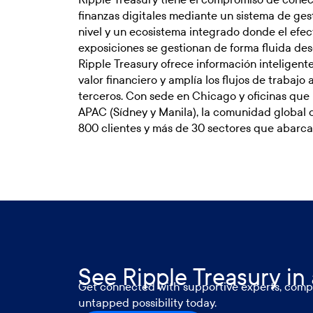
finanzas digitales mediante un sistema de ges
nivel y un ecosistema integrado donde el efecti
exposiciones se gestionan de forma fluida desd
Ripple Treasury ofrece información inteligent
valor financiero y amplía los flujos de trabajo 
terceros. Con sede en Chicago y oficinas que 
APAC (Sídney y Manila), la comunidad global 
800 clientes y más de 30 sectores que abarca
See Ripple Treasury in
Get connected with supportive experts, compr
untapped possibility today.