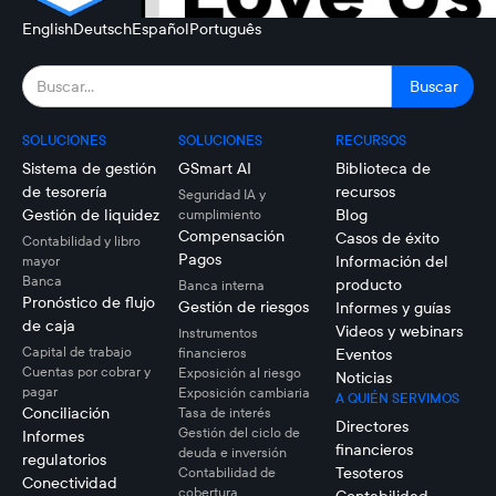
English
Deutsch
Español
Português
SOLUCIONES
SOLUCIONES
RECURSOS
Sistema de gestión
GSmart AI
Biblioteca de
de tesorería
recursos
Seguridad IA y
Gestión de liquidez
Blog
cumplimiento
Compensación
Casos de éxito
Contabilidad y libro
Pagos
Información del
mayor
Banca
producto
Banca interna
Pronóstico de flujo
Gestión de riesgos
Informes y guías
de caja
Videos y webinars
Instrumentos
Capital de trabajo
financieros
Eventos
Cuentas por cobrar y
Exposición al riesgo
Noticias
pagar
Exposición cambiaria
A QUIÉN SERVIMOS
Conciliación
Tasa de interés
Directores
Gestión del ciclo de
Informes
financieros
deuda e inversión
regulatorios
Tesoteros
Contabilidad de
Conectividad
cobertura