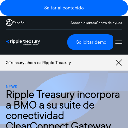
Saltar al contenido
Español
Acceso clientes
Centro de ayuda
Solicitar demo
GTreasury ahora es Ripple Treasury
NEWS
Ripple Treasury incorpora
a BMO a su suite de
conectividad
ClearConnect Gateway