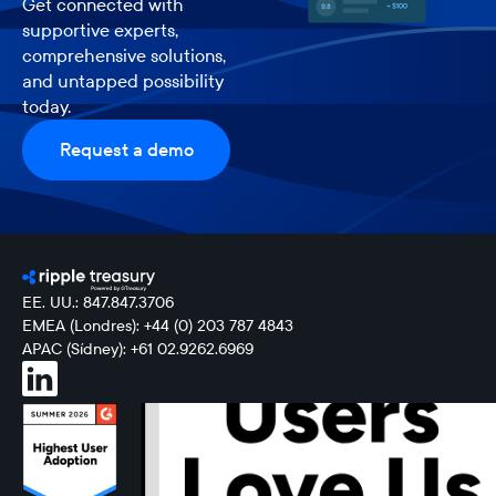
Get connected with
supportive experts,
comprehensive solutions,
and untapped possibility
today.
Request a demo
EE. UU.: 847.847.3706
EMEA (Londres): +44 (0) 203 787 4843
APAC (Sídney): +61 02.9262.6969