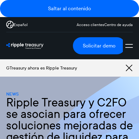
Saltar al contenido
Español
Acceso clientes
Centro de ayuda
Solicitar demo
GTreasury ahora es Ripple Treasury
NEWS
Ripple Treasury y C2FO
se asocian para ofrecer
soluciones mejoradas de
gestión de liquidez para