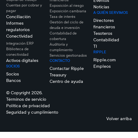
Eventos
Cuentas por cobrar y
Exposición al riesgo
Noticias
pagar
Exposición cambiaria
A QUIÉN SERVIMOS
Conciliación
Tasa de interés
Directores
Gestión del ciclo de
Informes
financieros
deuda e inversión
regulatorios
Tesoteros
Contabilidad de
Conectividad
cobertura
Contabilidad
Integración ERP
Auditoría y
TI
Biblioteca de
cumplimiento
RIPPLE
conectividad
Servicios gestionados
Ripple.com
Activos digitales
CONTACTO
Empleos
SOCIOS
Contactar Ripple
Socios
Treasury
Bancos
Centro de ayuda
© Copyright 2026.
Términos de servicio
Política de privacidad
Seguridad y cumplimiento
Volver arriba