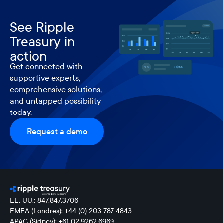
See Ripple
Treasury in
action
Get connected with
supportive experts,
comprehensive solutions,
and untapped possibility
today.
Request a demo
EE. UU.: 847.847.3706
EMEA (Londres): +44 (0) 203 787 4843
APAC (Sídney): +61 02.9262.6969