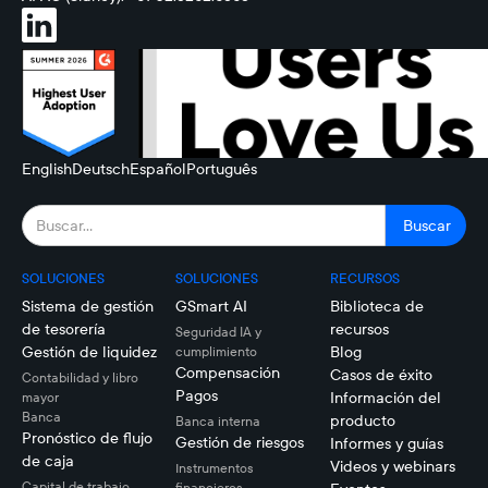
English
Deutsch
Español
Português
SOLUCIONES
SOLUCIONES
RECURSOS
Sistema de gestión
GSmart AI
Biblioteca de
de tesorería
recursos
Seguridad IA y
Gestión de liquidez
Blog
cumplimiento
Compensación
Casos de éxito
Contabilidad y libro
Pagos
Información del
mayor
Banca
producto
Banca interna
Pronóstico de flujo
Gestión de riesgos
Informes y guías
de caja
Videos y webinars
Instrumentos
Capital de trabajo
financieros