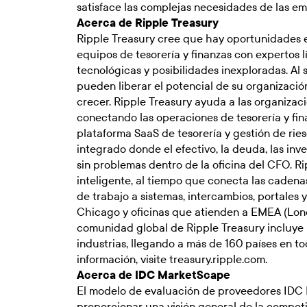
satisface las complejas necesidades de las em
Acerca de Ripple Treasury
Ripple Treasury cree que hay oportunidades 
equipos de tesorería y finanzas con expertos lí
tecnológicas y posibilidades inexploradas. Al s
pueden liberar el potencial de su organizació
crecer. Ripple Treasury ayuda a las organizac
conectando las operaciones de tesorería y fin
plataforma SaaS de tesorería y gestión de rie
integrado donde el efectivo, la deuda, las inv
sin problemas dentro de la oficina del CFO. R
inteligente, al tiempo que conecta las cadenas 
de trabajo a sistemas, intercambios, portales 
Chicago y oficinas que atienden a EMEA (Lond
comunidad global de Ripple Treasury incluye 
industrias, llegando a más de 160 países en t
información, visite
treasury.ripple.com
.
Acerca de IDC MarketScape
El modelo de evaluación de proveedores IDC
proporcionar una visión general de la compet