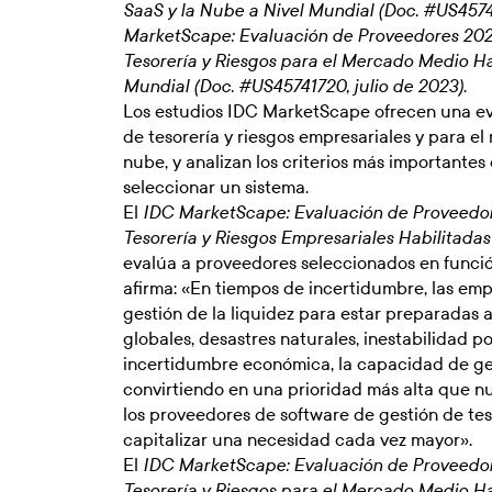
SaaS y la Nube a Nivel Mundial (Doc. #US4574
MarketScape: Evaluación de Proveedores 202
Tesorería y Riesgos para el Mercado Medio Ha
.
Mundial (Doc. #US45741720, julio de 2023)
Los estudios IDC MarketScape ofrecen una eva
de tesorería y riesgos empresariales y para e
nube, y analizan los criterios más importante
seleccionar un sistema.
El
IDC MarketScape: Evaluación de Proveedor
Tesorería y Riesgos Empresariales Habilitadas
evalúa a proveedores seleccionados en función 
afirma: «En tiempos de incertidumbre, las e
gestión de la liquidez para estar preparadas a
globales, desastres naturales, inestabilidad p
incertidumbre económica, la capacidad de gest
convirtiendo en una prioridad más alta que n
los proveedores de software de gestión de te
capitalizar una necesidad cada vez mayor».
El
IDC MarketScape: Evaluación de Proveedor
Tesorería y Riesgos para el Mercado Medio Ha