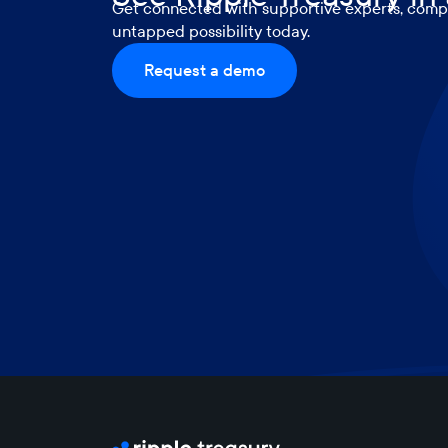
Get connected with supportive experts, compr
untapped possibility today.
Request a demo