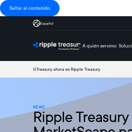
Saltar al contenido
Español
A quién servimos
Soluc
GTreasury ahora es Ripple Treasury
NEWS
Ripple Treasury
MarketScape par