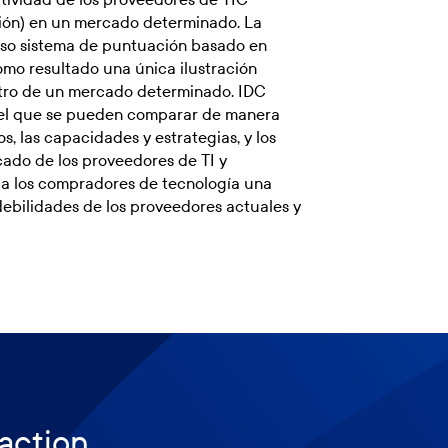
ción) en un mercado determinado. La
roso sistema de puntuación basado en
como resultado una única ilustración
ntro de un mercado determinado. IDC
el que se pueden comparar de manera
os, las capacidades y estrategias, y los
rcado de los proveedores de TI y
 a los compradores de tecnología una
debilidades de los proveedores actuales y
 action