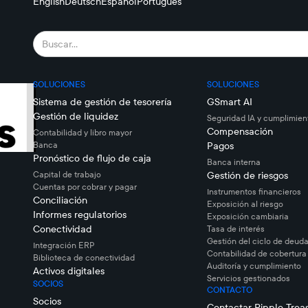
English
Deutsch
Español
Português
SOLUCIONES
SOLUCIONES
Sistema de gestión de tesorería
GSmart AI
Gestión de liquidez
Seguridad IA y cumplimien
Compensación
Contabilidad y libro mayor
Banca
Pagos
Pronóstico de flujo de caja
Banca interna
Capital de trabajo
Gestión de riesgos
Cuentas por cobrar y pagar
Instrumentos financieros
Conciliación
Exposición al riesgo
Informes regulatorios
Exposición cambiaria
Conectividad
Tasa de interés
Gestión del ciclo de deuda
Integración ERP
Contabilidad de cobertura
Biblioteca de conectividad
Auditoría y cumplimiento
Activos digitales
Servicios gestionados
SOCIOS
CONTACTO
Socios
Contactar Ripple Trea