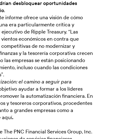
odrían desbloquear oportunidades
io.
este informe ofrece una visión de cómo
na era particularmente crítica y
 ejecutivo de Ripple Treasury. “Las
r vientos económicos en contra que
s competitivas de no modernizar y
finanzas y la tesorería corporativa crecen
mo las empresas se están posicionando
miento, incluso cuando las condiciones
”.
zación: el camino a seguir para
bjetivo ayudar a formar a los líderes
 promover la automatización financiera. En
ros y tesoreros corporativos, procedentes
tanto a grandes empresas como a
e
aquí
.
e The PNC Financial Services Group, Inc.
uciones de servicios financieros