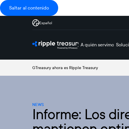
Saltar al contenido
Español
A quién servimos
Soluc
GTreasury ahora es Ripple Treasury
NEWS
Informe: Los dir
mantienen optimi