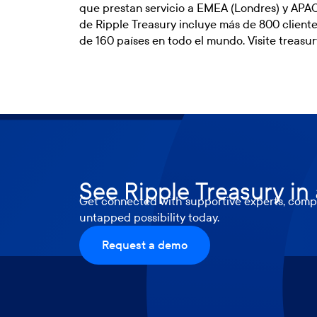
que prestan servicio a EMEA (Londres) y APAC
de Ripple Treasury incluye más de 800 client
de 160 países en todo el mundo. Visite
treasur
See Ripple Treasury in
Get connected with supportive experts, compr
untapped possibility today.
Request a demo