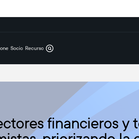
iones
Socios
Recursos
ectores financieros y 
stas, priorizando la e