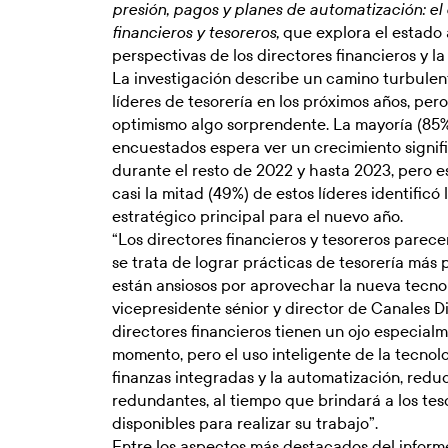
presión, pagos y planes de automatización: el 
que explora el estado a
financieros y tesoreros,
perspectivas de los directores financieros y la
La investigación describe un camino turbulento
líderes de tesorería en los próximos años, pe
optimismo algo sorprendente. La mayoría (85%)
encuestados espera ver un crecimiento signif
durante el resto de 2022 y hasta 2023, pero 
casi la mitad (49%) de estos líderes identificó
estratégico principal para el nuevo año.
“Los directores financieros y tesoreros parec
se trata de lograr prácticas de tesorería más p
están ansiosos por aprovechar la nueva tecnol
vicepresidente sénior y director de Canales D
directores financieros tienen un ojo especialm
momento, pero el uso inteligente de la tecno
finanzas integradas y la automatización, reduci
redundantes, al tiempo que brindará a los tes
disponibles para realizar su trabajo”.
Entre los aspectos más destacados del inform