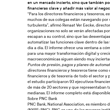
en un mercado incierto, sino que también p
financieras clave y añadir más valor al negoc
“Para los directores financieros y tesoreros, 
muchos de sus colegas están navegando por u
turbulenta”, afirmó Renaat Ver Eecke, director
organizaciones no solo se verán afectadas po
escapan a su control, sino que las desventaja
automatizar las funciones clave dentro de las 
día a día. El informe ofrece una ventana a có
para una mayor transformación digital y creci
macroeconómicas siguen siendo muy inciertas
Puntos de presión, pagos y planes de automati
tiene como o
directores financieros y tesoreros
financieros y de tesorería de todo el sector y
el estudio participaron 93 ejecutivos financie
de más de 20 sectores y que representaban 
medianas. El informe completo está disponibl
Sobre PNC Bank
PNC Bank, National Association, es miembro d
(NYSE: PNC). PNC es una de las mayores instit