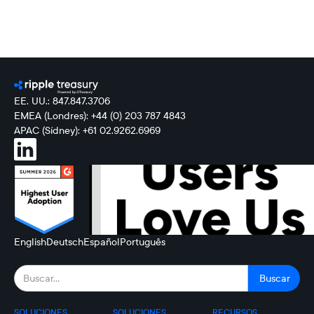
EE. UU.: 847.847.3706
EMEA (Londres): +44 (0) 203 787 4843
APAC (Sídney): +61 02.9262.6969
English
Deutsch
Español
Português
SOLUCIONES
SOLUCIONES
RECURSOS