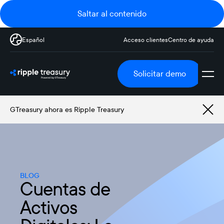
Saltar al contenido
Español
Acceso clientes
Centro de ayuda
Solicitar demo
GTreasury ahora es Ripple Treasury
BLOG
Cuentas de
Activos