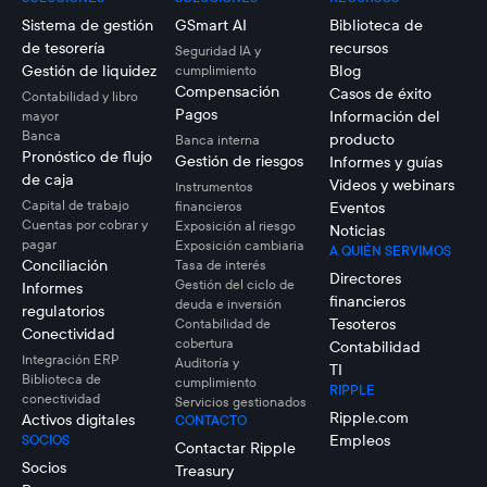
Sistema de gestión
GSmart AI
Biblioteca de
de tesorería
recursos
Seguridad IA y
Gestión de liquidez
Blog
cumplimiento
Compensación
Casos de éxito
Contabilidad y libro
Pagos
Información del
mayor
Banca
producto
Banca interna
Pronóstico de flujo
Gestión de riesgos
Informes y guías
de caja
Videos y webinars
Instrumentos
Capital de trabajo
financieros
Eventos
Cuentas por cobrar y
Exposición al riesgo
Noticias
pagar
Exposición cambiaria
A QUIÉN SERVIMOS
Conciliación
Tasa de interés
Directores
Gestión del ciclo de
Informes
financieros
deuda e inversión
regulatorios
Tesoteros
Contabilidad de
Conectividad
cobertura
Contabilidad
Integración ERP
Auditoría y
TI
Biblioteca de
cumplimiento
RIPPLE
conectividad
Servicios gestionados
Ripple.com
Activos digitales
CONTACTO
Empleos
SOCIOS
Contactar Ripple
Socios
Treasury