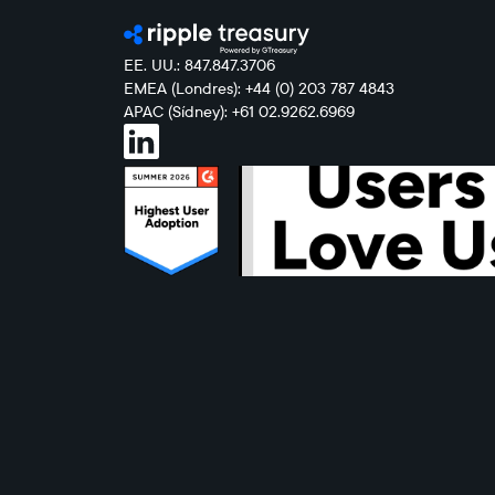
EE. UU.: 847.847.3706
EMEA (Londres): +44 (0) 203 787 4843
APAC (Sídney): +61 02.9262.6969