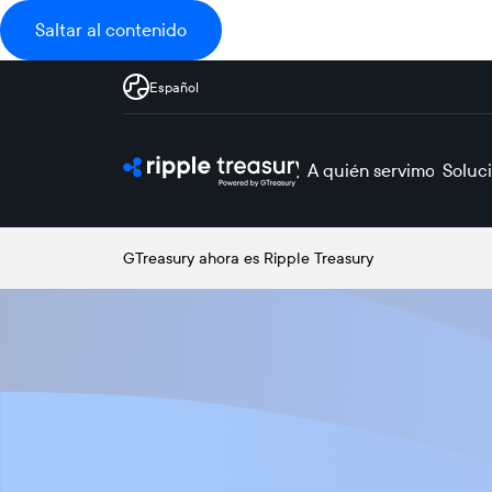
Saltar al contenido
Español
A quién servimos
Soluc
GTreasury ahora es Ripple Treasury