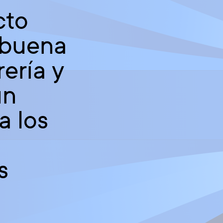
cto
 buena
rería y
un
a los
s