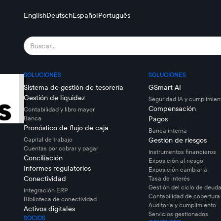
English
Deutsch
Español
Português
SOLUCIONES
SOLUCIONES
Sistema de gestión de tesorería
GSmart AI
Gestión de liquidez
Seguridad IA y cumplimien
Compensación
Contabilidad y libro mayor
Banca
Pagos
Pronóstico de flujo de caja
Banca interna
Capital de trabajo
Gestión de riesgos
Cuentas por cobrar y pagar
Instrumentos financieros
Conciliación
Exposición al riesgo
Informes regulatorios
Exposición cambiaria
Conectividad
Tasa de interés
Gestión del ciclo de deuda
Integración ERP
Contabilidad de cobertura
Biblioteca de conectividad
Auditoría y cumplimiento
Activos digitales
Servicios gestionados
SOCIOS