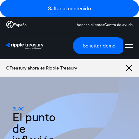
Saltar al contenido
Español
Acceso clientes
Centro de ayuda
Solicitar demo
GTreasury ahora es Ripple Treasury
BLOG
El punto
de