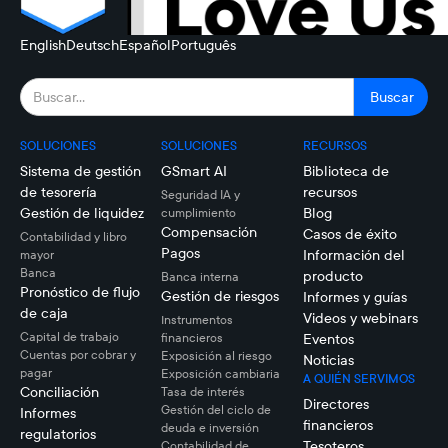
English
Deutsch
Español
Português
SOLUCIONES
SOLUCIONES
RECURSOS
Sistema de gestión
GSmart AI
Biblioteca de
de tesorería
recursos
Seguridad IA y
Gestión de liquidez
Blog
cumplimiento
Compensación
Casos de éxito
Contabilidad y libro
Pagos
Información del
mayor
Banca
producto
Banca interna
Pronóstico de flujo
Gestión de riesgos
Informes y guías
de caja
Videos y webinars
Instrumentos
Capital de trabajo
financieros
Eventos
Cuentas por cobrar y
Exposición al riesgo
Noticias
pagar
Exposición cambiaria
A QUIÉN SERVIMOS
Conciliación
Tasa de interés
Directores
Gestión del ciclo de
Informes
financieros
deuda e inversión
regulatorios
Tesoteros
Contabilidad de