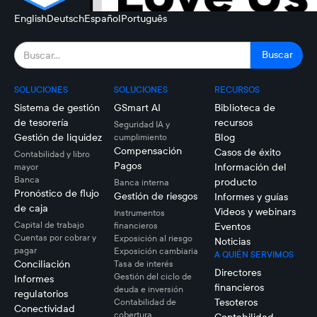
English
Deutsch
Español
Português
SOLUCIONES
SOLUCIONES
RECURSOS
Sistema de gestión
GSmart AI
Biblioteca de
de tesorería
recursos
Seguridad IA y
Gestión de liquidez
Blog
cumplimiento
Compensación
Casos de éxito
Contabilidad y libro
Pagos
Información del
mayor
Banca
producto
Banca interna
Pronóstico de flujo
Gestión de riesgos
Informes y guías
de caja
Videos y webinars
Instrumentos
Capital de trabajo
financieros
Eventos
Cuentas por cobrar y
Exposición al riesgo
Noticias
pagar
Exposición cambiaria
A QUIÉN SERVIMOS
Conciliación
Tasa de interés
Directores
Gestión del ciclo de
Informes
financieros
deuda e inversión
regulatorios
Tesoteros
Contabilidad de
Conectividad
cobertura
Contabilidad