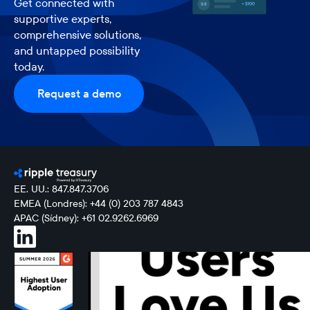
Get connected with
supportive experts,
comprehensive solutions,
and untapped possibility
today.
Request a demo
EE. UU.: 847.847.3706
EMEA (Londres): +44 (0) 203 787 4843
APAC (Sídney): +61 02.9262.6969