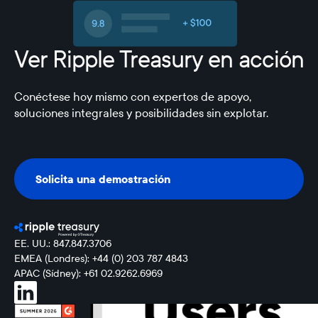
Ver Ripple Treasury en acción
Conéctese hoy mismo con expertos de apoyo,
soluciones integrales y posibilidades sin explotar.
Solicita una demostración
Solicita una demostración
EE. UU.: 847.847.3706
EMEA (Londres): +44 (0) 203 787 4843
APAC (Sídney): +61 02.9262.6969