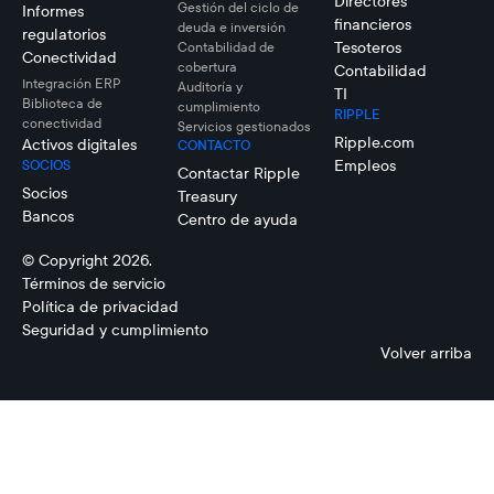
Directores
Gestión del ciclo de
Informes
financieros
deuda e inversión
regulatorios
Tesoteros
Contabilidad de
Conectividad
cobertura
Contabilidad
Integración ERP
Auditoría y
TI
Biblioteca de
cumplimiento
RIPPLE
conectividad
Servicios gestionados
Ripple.com
Activos digitales
CONTACTO
Empleos
SOCIOS
Contactar Ripple
Socios
Treasury
Bancos
Centro de ayuda
© Copyright 2026.
Términos de servicio
Política de privacidad
Seguridad y cumplimiento
Volver arriba