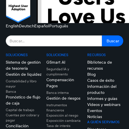
English
Deutsch
Español
Português
SOLUCIONES
SOLUCIONES
RECURSOS
Sistema de gestión
GSmart AI
Biblioteca de
de tesorería
recursos
Seguridad IA y
Gestión de liquidez
Blog
cumplimiento
Compensación
Casos de éxito
Contabilidad y libro
Pagos
Información del
mayor
Banca
producto
Banca interna
Pronóstico de flujo
Gestión de riesgos
Informes y guías
de caja
Videos y webinars
Instrumentos
Capital de trabajo
financieros
Eventos
Cuentas por cobrar y
Exposición al riesgo
Noticias
pagar
Exposición cambiaria
A QUIÉN SERVIMOS
Conciliación
Tasa de interés