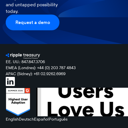
and untapped possibility
today.
Request a demo
EE. UU.: 847.847.3706
EMEA (Londres): +44 (0) 203 787 4843
APAC (Sídney): +61 02.9262.6969
English
Deutsch
Español
Português