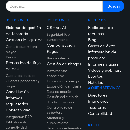
SOLUCIONES
SOLUCIONES
RECURSOS
Sistema de gestión
GSmart AI
Biblioteca de
de tesorería
recursos
Seguridad IA y
Gestión de liquidez
Blog
cumplimiento
Compensación
Casos de éxito
Contabilidad y libro
Pagos
Información del
mayor
Banca
producto
Banca interna
Pronóstico de flujo
Gestión de riesgos
Informes y guías
de caja
Videos y webinars
Instrumentos
Capital de trabajo
financieros
Eventos
Cuentas por cobrar y
Exposición al riesgo
Noticias
pagar
Exposición cambiaria
A QUIÉN SERVIMOS
Conciliación
Tasa de interés
Directores
Gestión del ciclo de
Informes
financieros
deuda e inversión
regulatorios
Tesoteros
Contabilidad de
Conectividad
cobertura
Contabilidad
Integración ERP
Auditoría y
TI
Biblioteca de
cumplimiento
RIPPLE
conectividad
Servicios gestionados