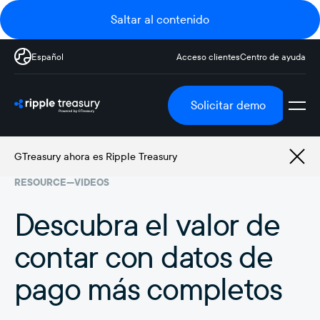
Saltar al contenido
Español
Acceso clientes
Centro de ayuda
Solicitar demo
GTreasury ahora es Ripple Treasury
RESOURCE
—
VIDEOS
Descubra el valor de
contar con datos de
pago más completos