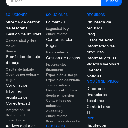
SOLUCIONES
SOLUCIONES
RECURSOS
Sistema de gestión
GSmart AI
Biblioteca de
de tesorería
recursos
Seguridad IA y
Gestión de liquidez
Blog
cumplimiento
Compensación
Casos de éxito
Contabilidad y libro
Pagos
Información del
mayor
Banca
producto
Banca interna
Pronóstico de flujo
Gestión de riesgos
Informes y guías
de caja
Videos y webinars
Instrumentos
Capital de trabajo
financieros
Eventos
Cuentas por cobrar y
Exposición al riesgo
Noticias
pagar
Exposición cambiaria
A QUIÉN SERVIMOS
Conciliación
Tasa de interés
Directores
Gestión del ciclo de
Informes
financieros
deuda e inversión
regulatorios
Tesoteros
Contabilidad de
Conectividad
cobertura
Contabilidad
Integración ERP
Auditoría y
TI
Biblioteca de
cumplimiento
RIPPLE
conectividad
Servicios gestionados
Ripple.com
Activos digitales
CONTACTO