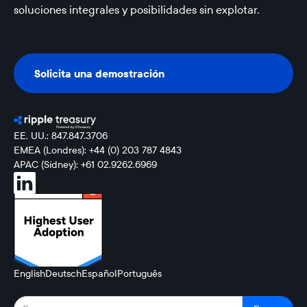
soluciones integrales y posibilidades sin explotar.
Solicita una demostración
Solicita una demostración
EE. UU.: 847.847.3706
EMEA (Londres): +44 (0) 203 787 4843
APAC (Sídney): +61 02.9262.6969
English
Deutsch
Español
Português